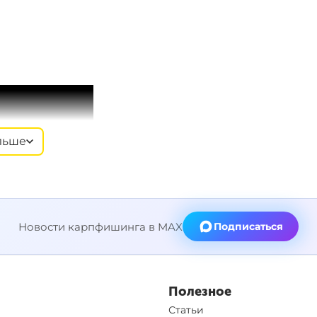
льше
Новости карпфишинга в MAX
Подписаться
Полезное
Статьи