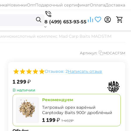
нка
Новинки
Опт
Подарочный сертификат
Оплата
Доставка
8 (499) 653-93-55
Аминокислотный комплекс Mad Carp Baits MADSTIM
Артикул:
MDCACFSM
Отзывов: 2
Написать отзыв
‍1 299‍
₽
В наличии
Рекомендуем
Тигровый орех варёный
Carptoday Baits 900г дроблёный
‍1 199‍
₽
‍1 462‍
₽
Объём: