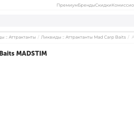
Премиум
Бренды
Скидки
Комиссио
ы :: Аттрактанты
/
Ликвиды :: Аттрактанты Mad Carp Baits
/
Baits MADSTIM