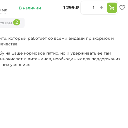
+
−
‍1 299‍
₽
В наличии
0 мл
2
тзывы
ита, который работает со всеми видами прикормок и
ачества.
бу на Ваше кормовое пятно, но и удерживать ее там
аминокислот и витаминов, необходимых для поддержания
нных условиях.