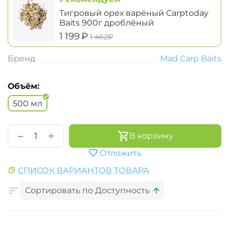
Тигровый орех варёный Carptoday
Baits 900г дроблёный
‍1 199‍
₽
‍1 462‍
₽
Бренд
Mad Carp Baits
Объём:
500 мл
+
−
В корзину
Отложить
СПИСОК ВАРИАНТОВ ТОВАРА
Сортировать по Доступность