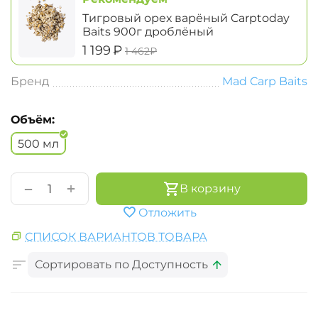
Тигровый орех варёный Carptoday
Baits 900г дроблёный
‍1 199‍
₽
‍1 462‍
₽
Бренд
Mad Carp Baits
Объём:
500 мл
+
−
В корзину
Отложить
СПИСОК ВАРИАНТОВ ТОВАРА
Сортировать по Доступность