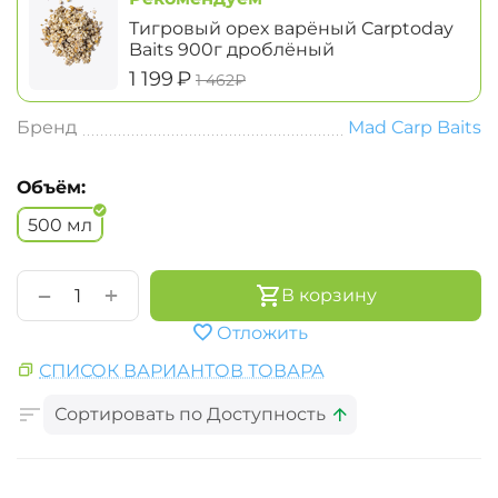
Тигровый орех варёный Carptoday
Baits 900г дроблёный
‍1 199‍
₽
‍1 462‍
₽
Бренд
Mad Carp Baits
Объём:
500 мл
+
−
В корзину
Отложить
СПИСОК ВАРИАНТОВ ТОВАРА
Сортировать по Доступность