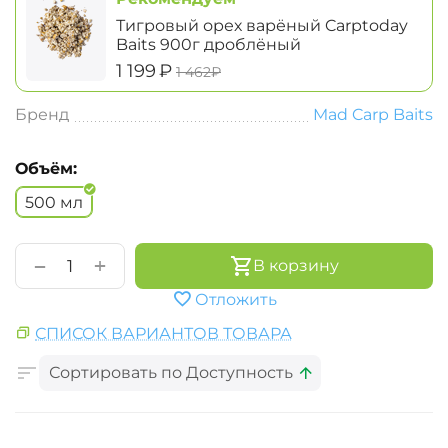
Тигровый орех варёный Carptoday
Baits 900г дроблёный
‍1 199‍
₽
‍1 462‍
₽
Бренд
Mad Carp Baits
Объём:
500 мл
+
−
В корзину
Отложить
СПИСОК ВАРИАНТОВ ТОВАРА
Сортировать по Доступность