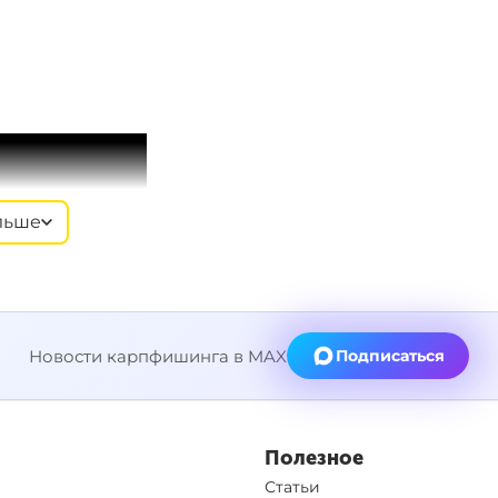
льше
Новости карпфишинга в MAX
Подписаться
Полезное
Статьи