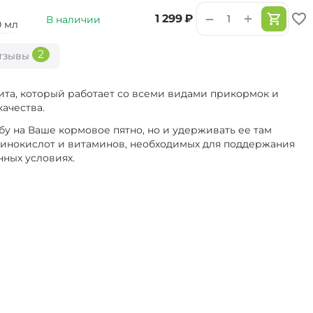
+
−
‍1 299‍
₽
В наличии
0 мл
2
тзывы
ита, который работает со всеми видами прикормок и
ачества.
бу на Ваше кормовое пятно, но и удерживать ее там
аминокислот и витаминов, необходимых для поддержания
нных условиях.