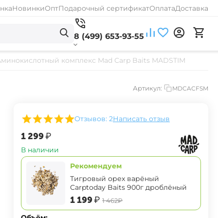
нка
Новинки
Опт
Подарочный сертификат
Оплата
Доставка
8 (499) 653-93-55
Аминокислотный комплекс Mad Carp Baits MADSTIM
Артикул:
MDCACFSM
Отзывов: 2
Написать отзыв
‍1 299‍
₽
В наличии
Рекомендуем
Тигровый орех варёный
Carptoday Baits 900г дроблёный
‍1 199‍
₽
‍1 462‍
₽
Объём: