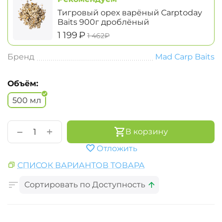
Тигровый орех варёный Carptoday
Baits 900г дроблёный
‍1 199‍
₽
‍1 462‍
₽
Бренд
Mad Carp Baits
Объём:
500 мл
+
−
В корзину
Отложить
СПИСОК ВАРИАНТОВ ТОВАРА
Сортировать по Доступность