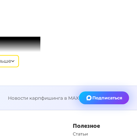
льше
Новости карпфишинга в MAX
Подписаться
Полезное
Статьи