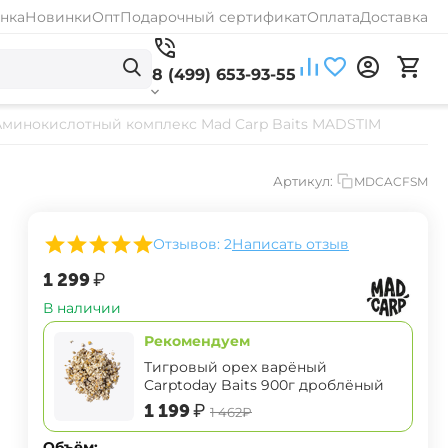
нка
Новинки
Опт
Подарочный сертификат
Оплата
Доставка
8 (499) 653-93-55
Аминокислотный комплекс Mad Carp Baits MADSTIM
Артикул:
MDCACFSM
Отзывов: 2
Написать отзыв
‍1 299‍
₽
В наличии
Рекомендуем
Тигровый орех варёный
Carptoday Baits 900г дроблёный
‍1 199‍
₽
‍1 462‍
₽
Объём: