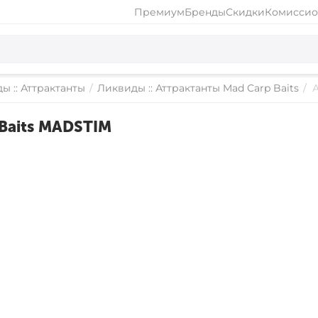
Премиум
Бренды
Скидки
Комиссио
ы :: Аттрактанты
/
Ликвиды :: Аттрактанты Mad Carp Baits
/
Baits MADSTIM