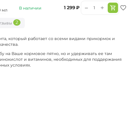
+
−
‍1 299‍
₽
В наличии
0 мл
2
тзывы
ита, который работает со всеми видами прикормок и
ачества.
бу на Ваше кормовое пятно, но и удерживать ее там
аминокислот и витаминов, необходимых для поддержания
нных условиях.