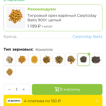
Рекомендуем
Тигровый орех варёный Carptoday
Baits 900г целый
‍1 199‍
₽
‍1 462‍
₽
Бренд
Carptoday Baits
Тип зерновых:
Конопля
+
−
В корзину
4 платежа по
150
₽