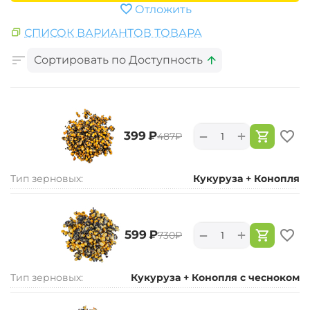
Отложить
СПИСОК ВАРИАНТОВ ТОВАРА
Сортировать по Доступность
+
−
‍399‍
₽
‍487‍
₽
Тип зерновых:
Кукуруза + Конопля
+
−
‍599‍
₽
‍730‍
₽
Тип зерновых:
Кукуруза + Конопля с чесноком