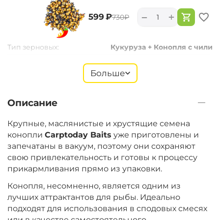
+
−
‍599‍
₽
‍730‍
₽
Тип зерновых:
Кукуруза + Конопля с чили
Больше
+
−
‍399‍
₽
‍487‍
₽
Описание
Тип зерновых:
Зерновая смесь
Крупные, маслянистые и хрустящие семена
конопли
Carptoday Baits
уже приготовлены и
запечатаны в вакуум, поэтому они сохраняют
+
−
‍599‍
₽
свою привлекательность и готовы к процессу
‍730‍
₽
прикармливания прямо из упаковки.
Конопля, несомненно, является одним из
Тип зерновых:
Конопля с Чили
лучших аттрактантов для рыбы. Идеально
подходят для использования в сподовых смесях
или в качестве самостоятельного