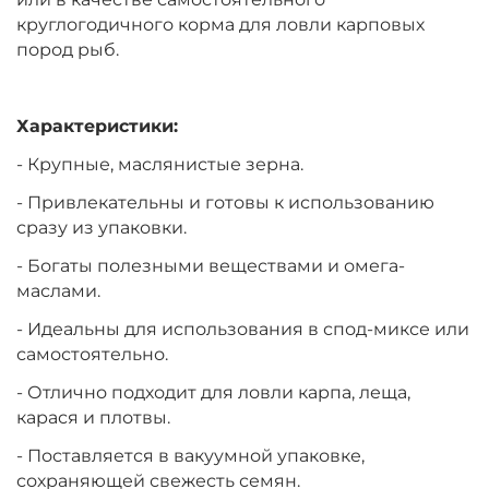
+
−
‍599‍
₽
‍730‍
₽
круглогодичного корма для ловли карповых
пород рыб.
Тип зерновых:
Конопля
Характеристики:
- Крупные, маслянистые зерна.
+
−
‍299‍
₽
‍365‍
₽
- Привлекательны и готовы к использованию
сразу из упаковки.
Тип зерновых:
Кукуруза
- Богаты полезными веществами и омега-
маслами.
+
−
‍1 199‍
₽
- Идеальны для использования в спод-миксе или
‍1 462‍
₽
самостоятельно.
- Отлично подходит для ловли карпа, леща,
Тип зерновых:
Дробленый тигровый орех
карася и плотвы.
- Поставляется в вакуумной упаковке,
сохраняющей свежесть семян.
+
−
‍1 199‍
₽
‍1 462‍
₽