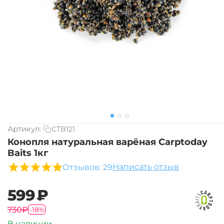
Артикул:
CTB121
Конопля натуральная варёная Carptoday
Baits 1кг
Написать отзыв
Отзывов: 29
‍599‍
₽
‍730‍
₽
-18%
В наличии