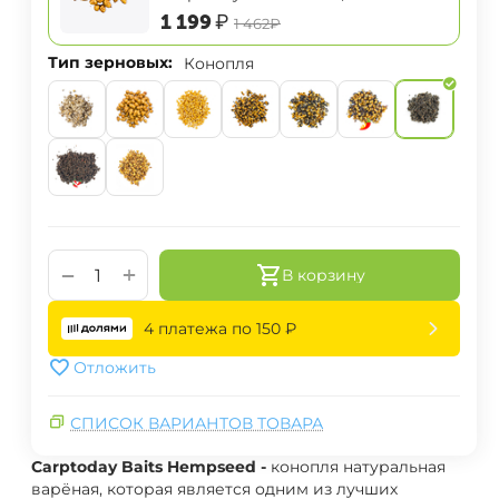
‍1 199‍
₽
‍1 462‍
₽
Тип зерновых:
Конопля
+
−
В корзину
4 платежа по
150
₽
Отложить
СПИСОК ВАРИАНТОВ ТОВАРА
Carptoday Baits Hempseed -
конопля натуральная
варёная, которая является одним из лучших