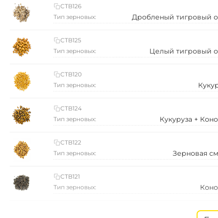
CTB126
Дробленый тигровый о
Тип зерновых:
CTB125
Целый тигровый о
Тип зерновых:
CTB120
Куку
Тип зерновых:
CTB124
Кукуруза + Кон
Тип зерновых:
CTB122
Зерновая с
Тип зерновых:
CTB121
Коно
Тип зерновых:
CTB089