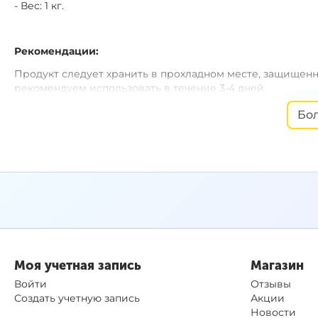
- Вес: 1 кг.
Рекомендации:
Продукт следует хранить в прохладном месте, защищенн
рекомендуем использовать в течение 3-4 дней.
Конопляные зерна можно усилить с помощью 30 - 50 мл
Бо
Carp Baits Madstim.
Моя учетная запись
Магазин
Войти
Отзывы
Создать учетную запись
Акции
Новости