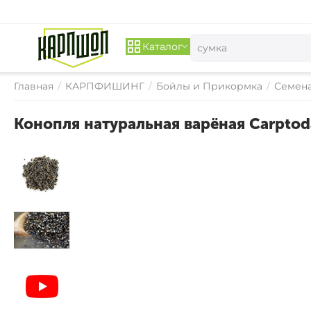
Каталог
Главная
/
КАРПФИШИНГ
/
Бойлы и Прикормка
/
Семена
Конопля натуральная варёная Carptoda
СКИДКА 
18%