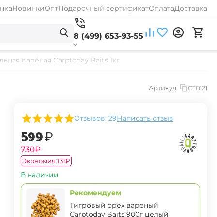
нка
Новинки
Опт
Подарочный сертификат
Оплата
Доставка
8 (499) 653-93-55
ьная варёная Carptoday Baits 1кг
Артикул:
CTB121
Отзывов: 29
Написать отзыв
‍599‍
₽
‍730‍
₽
Экономия:
‍131‍
₽
В наличии
Рекомендуем
Тигровый орех варёный
Carptoday Baits 900г целый