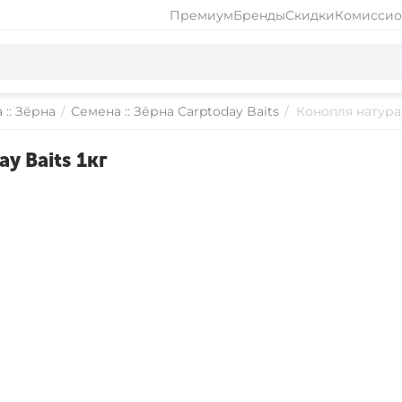
Премиум
Бренды
Скидки
Комиссио
 :: Зёрна
/
Семена :: Зёрна Carptoday Baits
/
Конопля натурал
y Baits 1кг