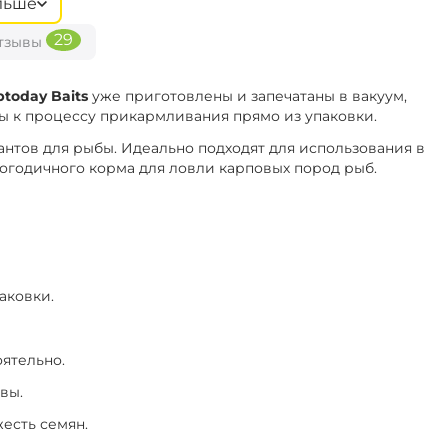
льше
чили
‍730‍
₽
29
тзывы
‍599‍
₽
+
−
В наличии
Чили
‍730‍
₽
ptoday Baits
уже приготовлены и запечатаны в вакуум,
ы к процессу прикармливания прямо из упаковки.
‍599‍
₽
+
−
В наличии
оком
антов для рыбы. Идеально подходят для использования в
‍730‍
₽
логодичного корма для ловли карповых пород рыб.
аковки.
оятельно.
вы.
есть семян.