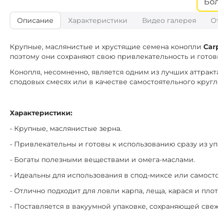
Бо
Кукуруза + Конопля с 
Тип зерновых:
Описание
Характеристики
Видео галерея
О
CTB087
Конопля с 
Тип зерновых:
Крупные, маслянистые и хрустящие семена конопли
Car
поэтому они сохраняют свою привлекательность и готов
CTB088
Кукуруза + Конопля с чесн
Конопля, несомненно, является одним из лучших аттракт
Тип зерновых:
сподовых смесях или в качестве самостоятельного круг
Характеристики:
- Крупные, маслянистые зерна.
- Привлекательны и готовы к использованию сразу из уп
- Богаты полезными веществами и омега-маслами.
- Идеальны для использования в спод-миксе или самост
- Отлично подходит для ловли карпа, леща, карася и плот
- Поставляется в вакуумной упаковке, сохраняющей свеж