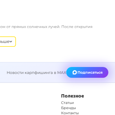
ом от прямых солнечных лучей. После открытия
 аминокомплекса
Mad Carp Baits Amino Blend 365
или
Mad
льше
Новости карпфишинга в MAX
Подписаться
Полезное
Статьи
Бренды
Контакты