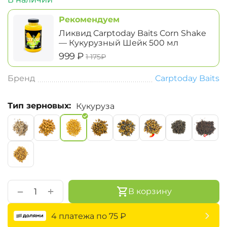
Рекомендуем
Ликвид Carptoday Baits Corn Shake
— Кукурузный Шейк 500 мл
‍999‍
₽
‍1 175‍
₽
Бренд
Carptoday Baits
Тип зерновых:
Кукуруза
+
−
В корзину
4 платежа по
75
₽