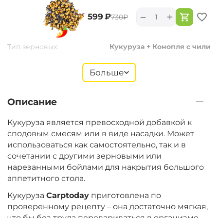
+
−
‍599‍
₽
‍730‍
₽
Тип зерновых:
Кукуруза + Конопля с чили
Больше
+
−
‍399‍
₽
‍487‍
₽
Описание
Тип зерновых:
Зерновая смесь
Кукуруза является превосходной добавкой к
сподовым смесям или в виде насадки. Может
использоваться как самостоятельно, так и в
+
−
‍599‍
₽
сочетании с другими зерновыми или
‍730‍
₽
нарезанными бойлами для накрытия большого
аппетитного стола.
Тип зерновых:
Конопля с Чили
Кукуруза
Carptoday
приготовлена по
проверенному рецепту – она достаточно мягкая,
что бы без труда перевариваться в организме