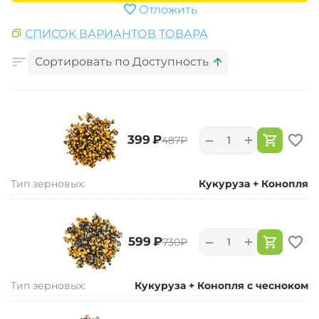
Отложить
СПИСОК ВАРИАНТОВ ТОВАРА
Сортировать по Доступность
+
−
‍399‍
₽
‍487‍
₽
Тип зерновых:
Кукуруза + Конопля
+
−
‍599‍
₽
‍730‍
₽
Тип зерновых:
Кукуруза + Конопля с чесноком