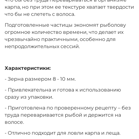
+
−
‍599‍
₽
‍730‍
₽
карпа, но при этом ее текстуре хватает твердости
что бы не слететь с волоса.
Тип зерновых:
Конопля
Подготовленные частицы экономят рыболову
огромное количество времени, что делает их
чрезвычайно практичными, особенно для
непродолжительных сессий.
+
−
‍299‍
₽
‍365‍
₽
Характеристики:
Тип зерновых:
Кукуруза
- Зерна размером 8 - 10 мм.
- Привлекательна и готова к использованию
+
−
‍1 199‍
₽
‍1 462‍
₽
сразу из упаковки.
- Приготовлена по проверенному рецепту – без
Тип зерновых:
Дробленый тигровый орех
труда переваривается рыбой и держится на
волосе.
- Отлично подходит для ловли карпа и леща.
+
−
‍1 199‍
₽
‍1 462‍
₽