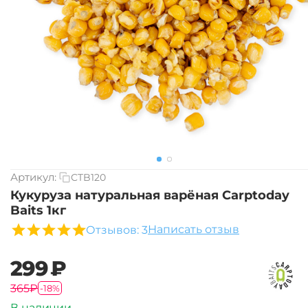
Артикул:
CTB120
Кукуруза натуральная варёная Carptoday
Baits 1кг
Написать отзыв
Отзывов: 3
‍299‍
₽
‍365‍
₽
-18%
В наличии