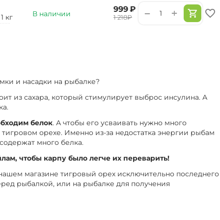
‍999‍
₽
+
−
В наличии
1 кг
‍1 218‍
₽
мки и насадки на рыбалке?
тоит из сахара, который стимулирует выброс инсулина. А
ка.
обходим белок
. А чтобы его усваивать нужно много
в тигровом орехе. Именно из-за недостатка энергии рыбам
содержат много белка.
лам, чтобы карпу было легче их переварить!
в нашем магазине тигровый орех исключительно последнего
еред рыбалкой, или на рыбалке для получения