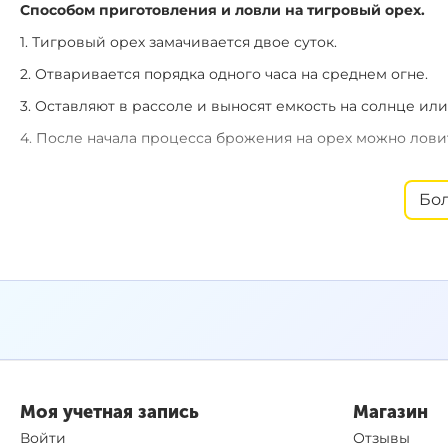
Способом приготовления и ловли на тигровый орех.
1. Тигровый орех замачивается двое суток.
2. Отваривается порядка одного часа на среднем огне.
3. Оставляют в рассоле и выносят емкость на солнце ил
4. После начала процесса брожения на орех можно ловить
Бо
Рекомендации использования в качестве насадки:
1. Надеть на волос 1-2 ореха – обычная тонущая насадка.
2. Использовать с плавающей кукурузой.
3. Использовать с плавающей пеной, при этом орех реже
4. Надеть на волос один орех и облепить его насадочной
5. Сбалансировать орех до нейтральной плавучести за с
помощи сверла.
Моя учетная запись
Магазин
6. Использовать с любым pop-up. Размер 8-12 мм
Войти
Отзывы