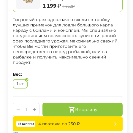
‍1 199‍
₽
‍1 462‍
₽
Тигровый орех однозначно входит в тройку
лучших приманок для ловли большого карпа
наряду с бойлами и коноплёй. Мы специально
предоставляем возможность купить тигровый
орех последнего урожая, максимально свежий,
чтобы Вы могли приготовить его
непосредственно перед рыбалкой, или на
рыбалке и получить максимально свежий
продукт.
Вес:
1 кг
+
−
В корзину
4 платежа по
250
₽