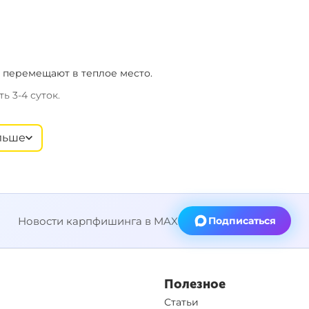
и перемещают в теплое место.
 3-4 суток.
льше
тся пополам.
Новости карпфишинга в MAX
Подписаться
 пастой.
чет кусочка пробки. Отверстия в орехе проделывается при
Полезное
Статьи