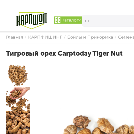
Каталог
Главная
/
КАРПФИШИНГ
/
Бойлы и Прикормка
/
Семена
Тигровый орех Carptoday Tiger Nut
СКИДКА 
18%