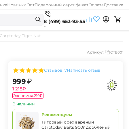
нка
Новинки
Опт
Подарочный сертификат
Оплата
Доставка
8 (499) 653-93-55
Carptoday Tiger Nut
Артикул:
CTB001
Отзывов: 7
Написать отзыв
‍999‍
₽
‍1 218‍
₽
Экономия:
‍219‍
₽
В наличии
Рекомендуем
Тигровый орех варёный
Carptoday Baits 900г дроблёный