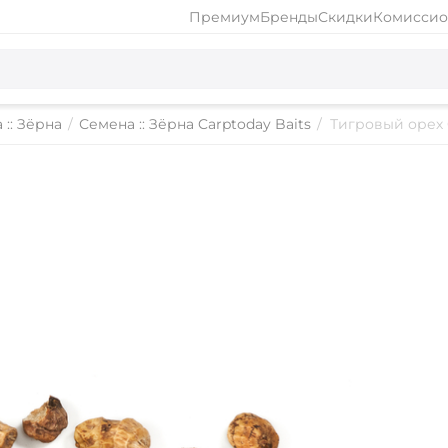
Премиум
Бренды
Скидки
Комиссио
 :: Зёрна
/
Семена :: Зёрна Carptoday Baits
/
Тигровый орех 