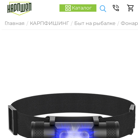
Каталог
Главная
КАРПФИШИНГ
Быт на рыбалке
Фонар
/
/
/