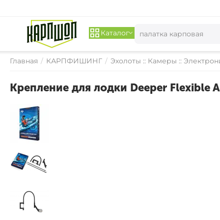
Каталог
Главная
/
КАРПФИШИНГ
/
Эхолоты :: Камеры :: Электрон
Крепление для лодки Deeper Flexible 