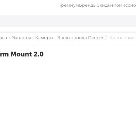
Премиум
Бренды
Скидки
Комиссио
ика
/
Эхолоты :: Камеры :: Электроника Deeper
/
Крепление д
Arm Mount 2.0