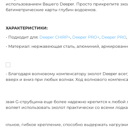
использованием Вашего Deeper. Просто прикрепите эхоло
батиметрические карты глубин водоемов.
ХАРАКТЕРИСТИКИ:
- Подходит для:
Deeper CHIRP+
,
Deeper PRO+
,
Deeper PRO
- Материал: нержавеющая сталь, алюминий, армированн
- Благодаря волновому компенсатору эхолот Deeper все
вверх и вниз при любых волнах. Ход волнового компенса
- Новая G-струбцина еще более надежно крепится к любой л
позволяет использовать эхолот практически со всеми лодка
- Сильное, гибкое крепление, способно выдержать нагрузки