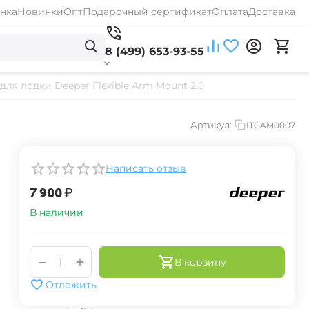
нка
Новинки
Опт
Подарочный сертификат
Оплата
Доставка
8 (499) 653-93-55
ля лодки Deeper Flexible Arm Mount 2.0
Артикул:
ITGAM0007
Написать отзыв
‍7 900‍
₽
В наличии
+
−
В корзину
Отложить