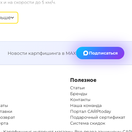
и на скорости до 5 км/ч.
льше
. Это гарантирует, что ваш эхолот и крепление не будут
Новости карпфишинга в MAX
Подписаться
ю 2.0. Зафиксируйте штырь в нижнюю часть эхолота Deeper,
0 мм. Теперь прикрепите страховочный ремешок к лодке.
 воде.
Полезное
Статьи
Бренды
Контакты
латы
Наша команда
тавки
Портал CARPtoday
Возврат
Подарочный сертификат
ерта
Система скидок
op - Карпфишинг интернет магазин. Все права защищены
CAR