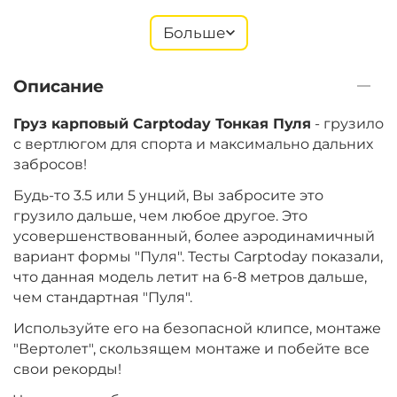
Больше
+
−
‍199‍
₽
‍243‍
₽
Описание
Вес:
3.5 oz – 99 г
Груз карповый Carptoday Тонкая Пуля
- грузило
с вертлюгом для спорта и максимально дальних
забросов!
Будь-то 3.5 или 5 унций, Вы забросите это
грузило дальше, чем любое другое. Это
усовершенствованный, более аэродинамичный
вариант формы "Пуля". Тесты Carptoday показали,
что данная модель летит на 6-8 метров дальше,
чем стандартная "Пуля".
Используйте его на безопасной клипсе, монтаже
"Вертолет", скользящем монтаже и побейте все
свои рекорды!