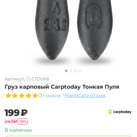
Артикул:
CTD068
Груз карповый Carptoday Тонкая Пуля
Написать отзыв
Отзывов: 1
‍199‍
₽
‍243‍
₽
-18%
В наличии