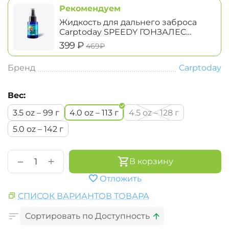
Рекомендуем
Жидкость для дальнего заброса
Carptoday SPEEDY ГОНЗАЛЕС
Casting Juice
‍399‍
₽
‍469‍
₽
Бренд
Carptoday
Вес:
3.5 oz – 99 г
4.0 oz – 113 г
4.5 oz – 128 г
5.0 oz – 142 г
+
−
В корзину
Отложить
СПИСОК ВАРИАНТОВ ТОВАРА
Сортировать по Доступность