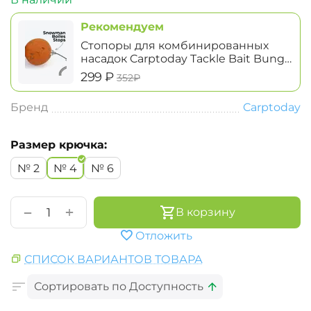
Рекомендуем
Стопоры для комбинированных
насадок Carptoday Tackle Bait Bung
Snowman Boiles Stops
‍299‍
₽
‍352‍
₽
Бренд
Carptoday
Размер крючка:
№ 2
№ 4
№ 6
+
−
В корзину
Отложить
СПИСОК ВАРИАНТОВ ТОВАРА
Сортировать по Доступность