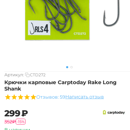
Артикул:
CTD272
Крючки карповые Carptoday Rake Long
Shank
Написать отзыв
Отзывов: 59
‍299‍
₽
‍352‍
₽
-15%
В наличии