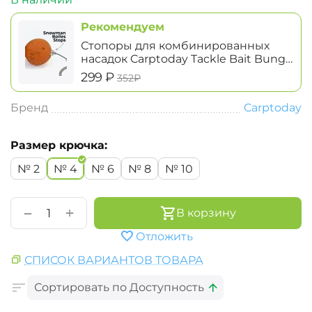
Рекомендуем
Стопоры для комбинированных
насадок Carptoday Tackle Bait Bung
Snowman Boiles Stops
‍299‍
₽
‍352‍
₽
Бренд
Carptoday
Размер крючка:
№ 2
№ 4
№ 6
№ 8
№ 10
+
−
В корзину
Отложить
СПИСОК ВАРИАНТОВ ТОВАРА
Сортировать по Доступность