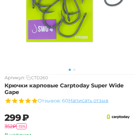
Артикул:
CTD260
Крючки карповые Carptoday Super Wide
Gape
Написать отзыв
Отзывов: 60
‍299‍
₽
‍352‍
₽
-15%
В наличии