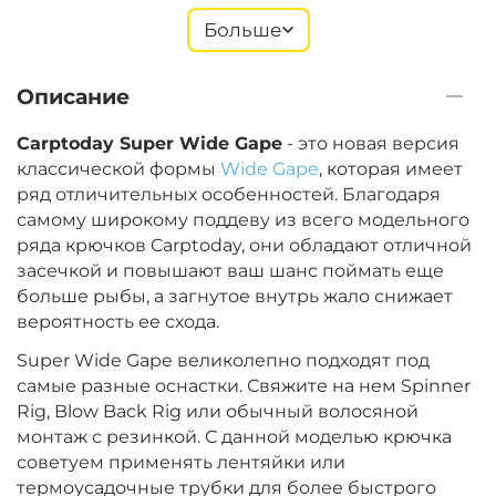
Больше
+
−
‍299‍
₽
‍352‍
₽
Описание
Размер крючка:
№ 8
Carptoday Super Wide Gape
- это новая версия
классической формы
Wide Gape
, которая имеет
ряд отличительных особенностей. Благодаря
+
−
‍299‍
₽
самому широкому поддеву из всего модельного
‍352‍
₽
ряда крючков Carptoday, они обладают отличной
засечкой и повышают ваш шанс поймать еще
Размер крючка:
№ 10
больше рыбы, а загнутое внутрь жало снижает
вероятность ее схода.
Super Wide Gape великолепно подходят под
самые разные оснастки. Свяжите на нем Spinner
Rig, Blow Back Rig или обычный волосяной
монтаж с резинкой. С данной моделью крючка
советуем применять лентяйки или
термоусадочные трубки для более быстрого