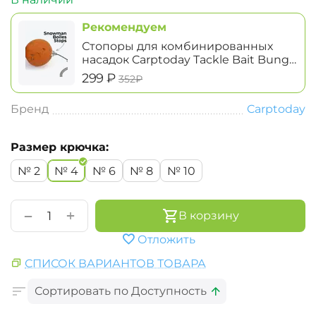
Рекомендуем
Стопоры для комбинированных
насадок Carptoday Tackle Bait Bung
Snowman Boiles Stops
‍299‍
₽
‍352‍
₽
Бренд
Carptoday
Размер крючка:
№ 2
№ 4
№ 6
№ 8
№ 10
+
−
В корзину
Отложить
СПИСОК ВАРИАНТОВ ТОВАРА
Сортировать по Доступность