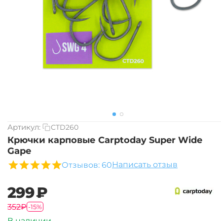
Артикул:
CTD260
Крючки карповые Carptoday Super Wide
Gape
Написать отзыв
Отзывов: 60
‍299‍
₽
‍352‍
₽
-15%
В наличии