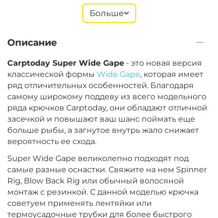
Больше
+
−
‍299‍
₽
‍352‍
₽
Описание
Размер крючка:
№ 8
Carptoday Super Wide Gape
- это новая версия
классической формы
Wide Gape
, которая имеет
ряд отличительных особенностей. Благодаря
+
−
‍299‍
₽
самому широкому поддеву из всего модельного
‍352‍
₽
ряда крючков Carptoday, они обладают отличной
засечкой и повышают ваш шанс поймать еще
Размер крючка:
№ 10
больше рыбы, а загнутое внутрь жало снижает
вероятность ее схода.
Super Wide Gape великолепно подходят под
самые разные оснастки. Свяжите на нем Spinner
Rig, Blow Back Rig или обычный волосяной
монтаж с резинкой. С данной моделью крючка
советуем применять лентяйки или
термоусадочные трубки для более быстрого