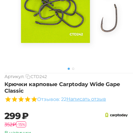
Артикул:
CTD242
Крючки карповые Carptoday Wide Gape
Classic
Написать отзыв
Отзывов: 22
‍299‍
₽
‍352‍
₽
-15%
В наличии