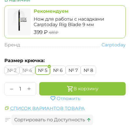
Рекомендуем
Нож для работы с насадками
Carptoday Rig Blade 9 мм
‍399‍
₽
‍481‍
₽
Бренд
Carptoday
Размер крючка:
№ 2
№ 4
№ 5
№ 6
№ 7
№ 8
+
−
В корзину
Отложить
СПИСОК ВАРИАНТОВ ТОВАРА
Сортировать по Доступность