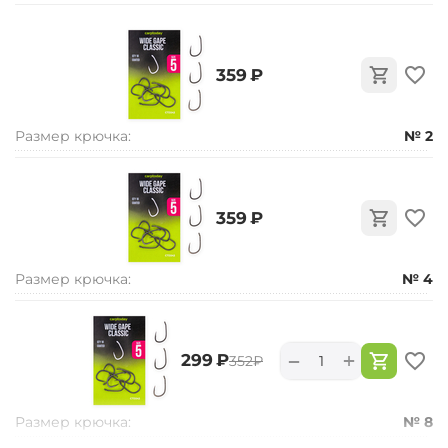
‍359‍
₽
Размер крючка:
№ 2
‍359‍
₽
Размер крючка:
№ 4
+
−
‍299‍
₽
‍352‍
₽
Размер крючка:
№ 8