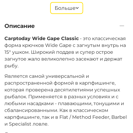
Больше
+
−
‍299‍
₽
‍352‍
₽
Описание
Размер крючка:
№ 6
Carptoday Wide Gape Classic
- это классическая
форма крючков Wide Gape с загнутым внутрь на
15° ушком. Широкий поддев и супер острое
+
−
‍299‍
₽
загнутое жало великолепно засекают и держат
‍352‍
₽
рыбу.
Является самой универсальной и
Размер крючка:
№ 5
распространенной формой в карпфишинге,
которая проверена десятилетиями успешных
рыбалок. Применяется в разных условиях и с
+
−
‍299‍
₽
‍352‍
₽
любыми насадками - плавающими, тонущими и
сбалансированными. Как в классическом
карпфишинге, так и в Flat / Method Feeder, Barbel
Размер крючка:
№ 7
и Specialist ловле.