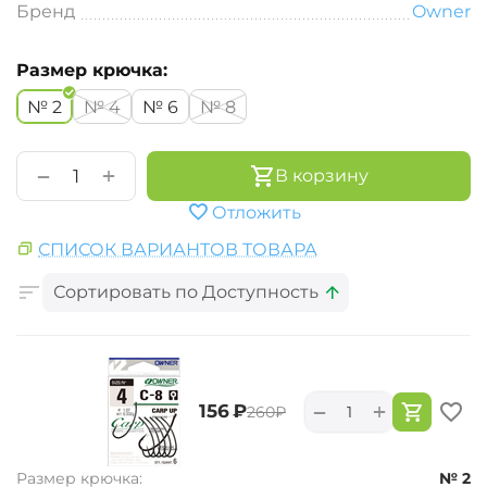
Бренд
Owner
Размер крючка:
№ 2
№ 4
№ 6
№ 8
+
−
В корзину
Отложить
СПИСОК ВАРИАНТОВ ТОВАРА
Сортировать по Доступность
+
−
‍156‍
₽
‍260‍
₽
Размер крючка:
№ 2