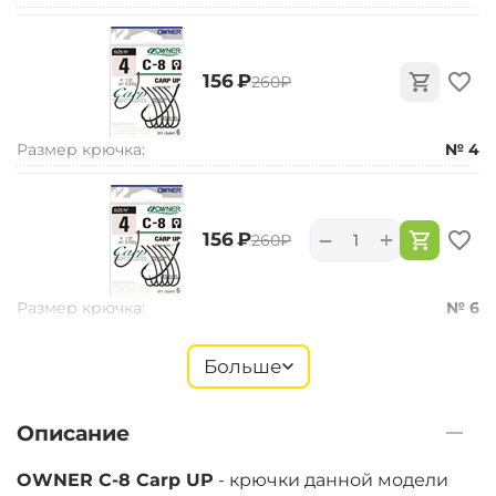
‍156‍
₽
‍260‍
₽
Размер крючка:
№ 4
+
−
‍156‍
₽
‍260‍
₽
Размер крючка:
№ 6
Больше
‍156‍
₽
‍260‍
₽
Описание
Размер крючка:
№ 8
OWNER C-8 Carp UP
- крючки данной модели