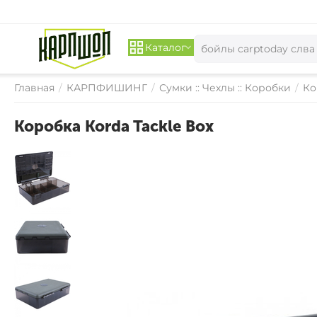
Каталог
Главная
/
КАРПФИШИНГ
/
Сумки :: Чехлы :: Коробки
/
Ко
Коробка Korda Tackle Box