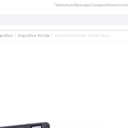
Премиум
Бренды
Скидки
Комиссио
робки
/
Коробки Korda
/
Коробка Korda Tackle Box