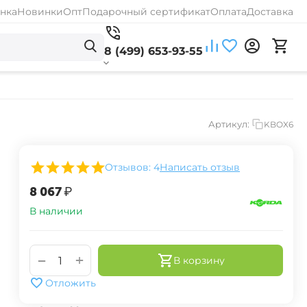
нка
Новинки
Опт
Подарочный сертификат
Оплата
Доставка
8 (499) 653-93-55
Артикул:
KBOX6
Отзывов: 4
Написать отзыв
‍8 067‍
₽
В наличии
+
−
В корзину
Отложить