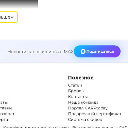
льше
Новости карпфишинга в MAX
Подписаться
Полезное
Статьи
Бренды
Контакты
латы
Наша команда
тавки
Портал CARPtoday
Возврат
Подарочный сертификат
ерта
Система скидок
op - Карпфишинг интернет магазин. Все права защищены
CAR