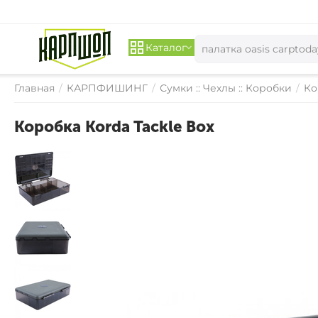
Каталог
Главная
/
КАРПФИШИНГ
/
Сумки :: Чехлы :: Коробки
/
Ко
Коробка Korda Tackle Box