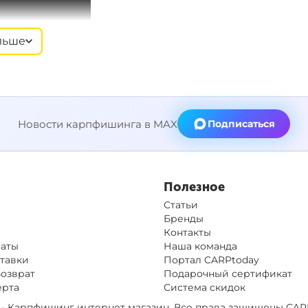
льше
Новости карпфишинга в MAX
Подписаться
Полезное
Статьи
Бренды
Контакты
латы
Наша команда
тавки
Портал CARPtoday
Возврат
Подарочный сертификат
ерта
Система скидок
op - Карпфишинг интернет магазин. Все права защищены
CAR