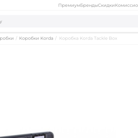
Премиум
Бренды
Скидки
Комиссио
робки
/
Коробки Korda
/
Коробка Korda Tackle Box