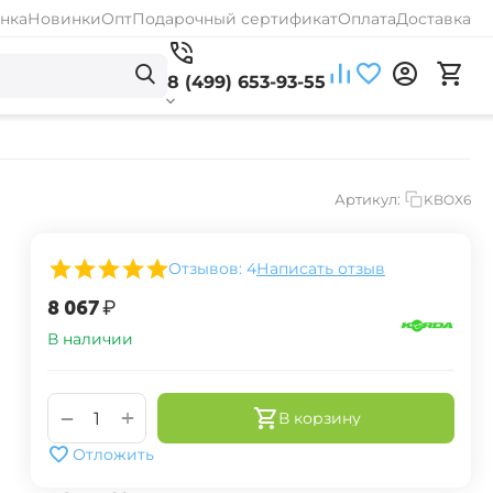
нка
Новинки
Опт
Подарочный сертификат
Оплата
Доставка
8 (499) 653-93-55
Артикул:
KBOX6
Отзывов: 4
Написать отзыв
‍8 067‍
₽
В наличии
+
−
В корзину
Отложить