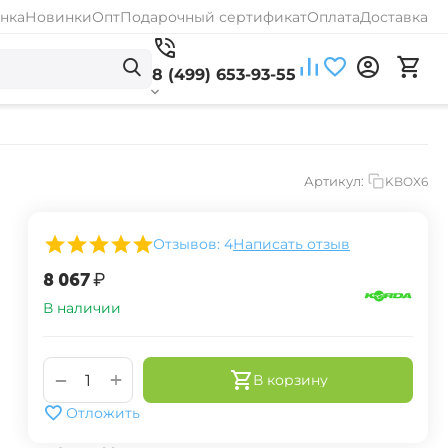
нка
Новинки
Опт
Подарочный сертификат
Оплата
Доставка
8 (499) 653-93-55
Артикул:
KBOX6
Отзывов: 4
Написать отзыв
‍8 067‍
₽
В наличии
+
−
В корзину
Отложить