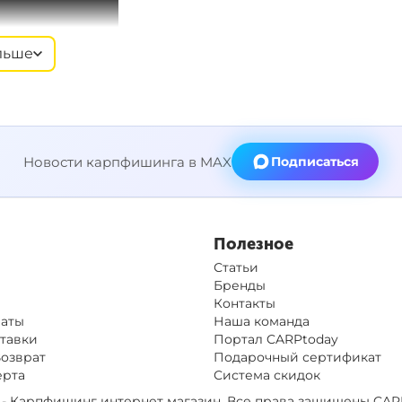
льше
Новости карпфишинга в MAX
Подписаться
Полезное
Статьи
Бренды
Контакты
латы
Наша команда
тавки
Портал CARPtoday
Возврат
Подарочный сертификат
ерта
Система скидок
op - Карпфишинг интернет магазин. Все права защищены
CAR