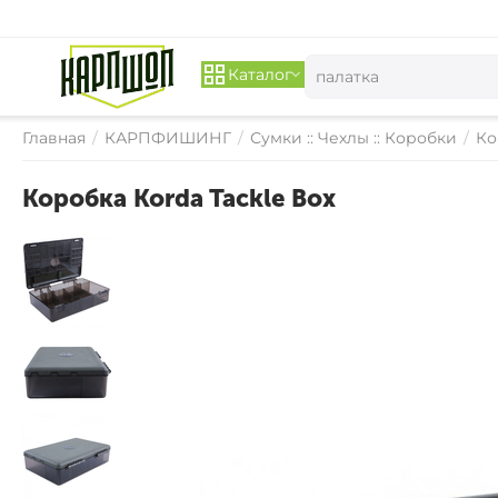
Каталог
Главная
/
КАРПФИШИНГ
/
Сумки :: Чехлы :: Коробки
/
Ко
Коробка Korda Tackle Box