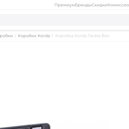
Премиум
Бренды
Скидки
Комиссио
робки
/
Коробки Korda
/
Коробка Korda Tackle Box