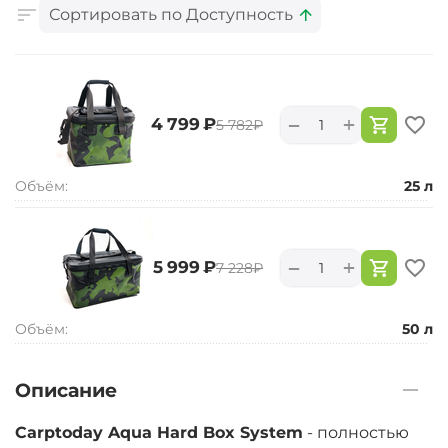
Сортировать по Доступность
+
−
‍4 799‍
₽
‍5 782‍
₽
Объём:
25 л
+
−
‍5 999‍
₽
‍7 228‍
₽
Объём:
50 л
Описание
Carptoday Aqua Hard Box System
- полностью