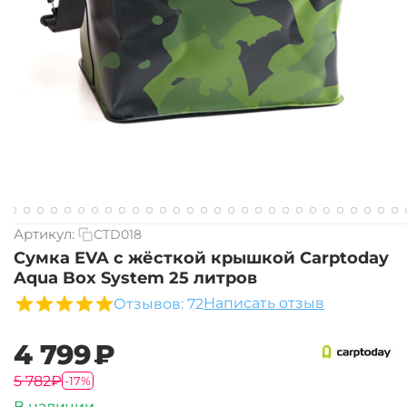
Артикул:
CTD018
Сумка EVA с жёсткой крышкой Carptoday
Aqua Box System 25 литров
Написать отзыв
Отзывов: 72
‍4 799‍
₽
‍5 782‍
₽
-17%
В наличии