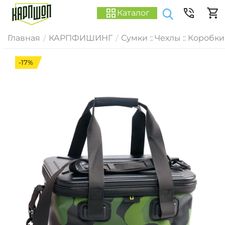
Каталог
Главная
КАРПФИШИНГ
Сумки :: Чехлы :: Коробки
/
/
-17%