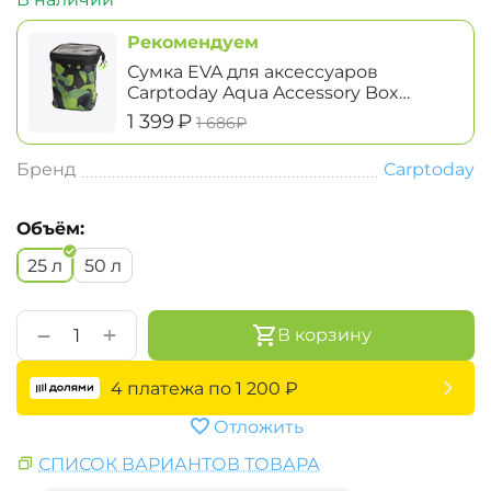
Рекомендуем
Сумка EVA для аксессуаров
Carptoday Aqua Accessory Box
System высокая
‍1 399‍
₽
‍1 686‍
₽
Бренд
Carptoday
Объём:
25 л
50 л
+
−
В корзину
4 платежа по
1 200
₽
Отложить
СПИСОК ВАРИАНТОВ ТОВАРА