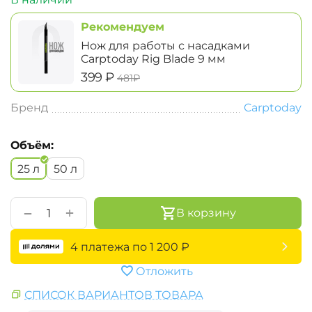
Рекомендуем
Нож для работы с насадками
Carptoday Rig Blade 9 мм
‍399‍
₽
‍481‍
₽
Бренд
Carptoday
Объём:
25 л
50 л
+
−
В корзину
4 платежа по
1 200
₽
Отложить
СПИСОК ВАРИАНТОВ ТОВАРА