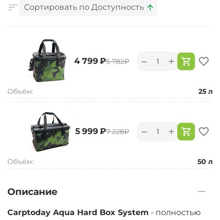
Сортировать по Доступность
+
−
‍4 799‍
₽
‍5 782‍
₽
Объём:
25 л
+
−
‍5 999‍
₽
‍7 228‍
₽
Объём:
50 л
Описание
Carptoday Aqua Hard Box System
- полностью