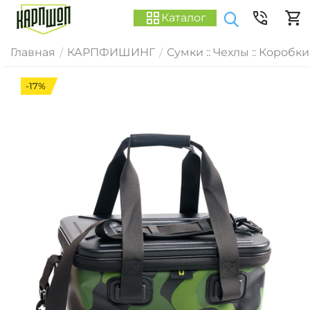
Каталог
Главная
КАРПФИШИНГ
Сумки :: Чехлы :: Коробки
/
/
-17%