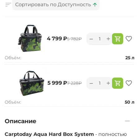
Сортировать по Доступность
+
−
‍4 799‍
₽
‍5 782‍
₽
Объём:
25 л
+
−
‍5 999‍
₽
‍7 228‍
₽
Объём:
50 л
Описание
Carptoday Aqua Hard Box System
- полностью