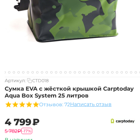
Артикул:
CTD018
Сумка EVA с жёсткой крышкой Carptoday
Aqua Box System 25 литров
Написать отзыв
Отзывов: 72
‍4 799‍
₽
‍5 782‍
₽
-17%
В наличии