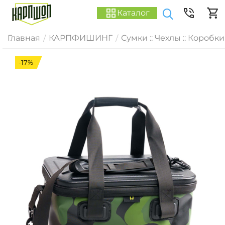
Каталог
Главная
КАРПФИШИНГ
Сумки :: Чехлы :: Коробки
/
/
-17%