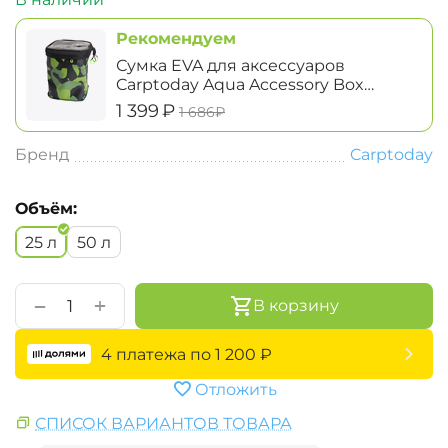
Рекомендуем
Сумка EVA для аксессуаров
Carptoday Aqua Accessory Box
System высокая
‍1 399‍
₽
‍1 686‍
₽
Бренд
Carptoday
Объём:
25 л
50 л
+
−
В корзину
4 платежа по
1 200
₽
Отложить
СПИСОК ВАРИАНТОВ ТОВАРА