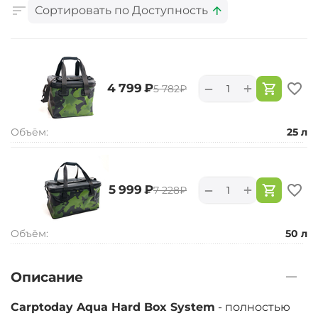
Сортировать по Доступность
+
−
‍4 799‍
₽
‍5 782‍
₽
Объём:
25 л
+
−
‍5 999‍
₽
‍7 228‍
₽
Объём:
50 л
Описание
Carptoday Aqua Hard Box System
- полностью