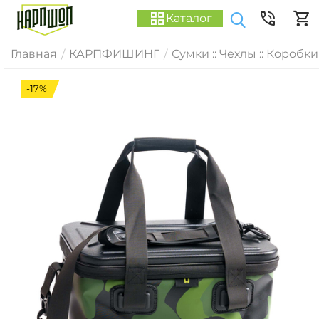
Каталог
Главная
КАРПФИШИНГ
Сумки :: Чехлы :: Коробки
/
/
-17%