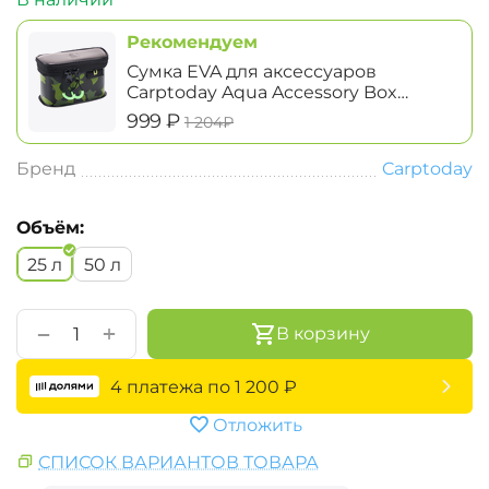
Рекомендуем
Сумка EVA для аксессуаров
Carptoday Aqua Accessory Box
System маленькая
‍999‍
₽
‍1 204‍
₽
Бренд
Carptoday
Объём:
25 л
50 л
+
−
В корзину
4 платежа по
1 200
₽
Отложить
СПИСОК ВАРИАНТОВ ТОВАРА