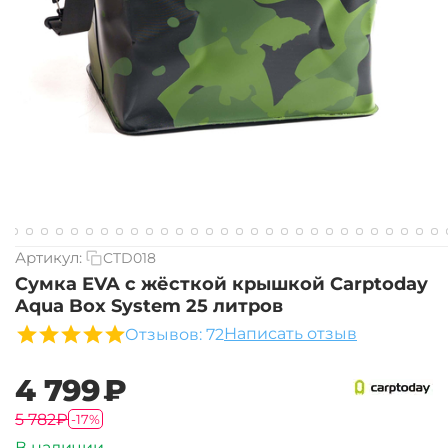
Артикул:
CTD018
Сумка EVA с жёсткой крышкой Carptoday
Aqua Box System 25 литров
Написать отзыв
Отзывов: 72
‍4 799‍
₽
‍5 782‍
₽
-17%
В наличии