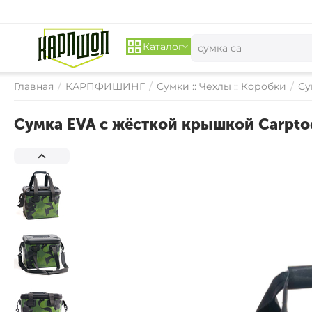
Каталог
Главная
/
КАРПФИШИНГ
/
Сумки :: Чехлы :: Коробки
/
Су
Сумка EVA с жёсткой крышкой Carptod
СКИДКА 
17%