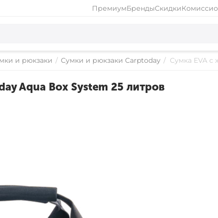
Премиум
Бренды
Скидки
Комиссио
мки и рюкзаки
/
Сумки и рюкзаки Carptoday
/
Сумка EVA с 
ay Aqua Box System 25 литров