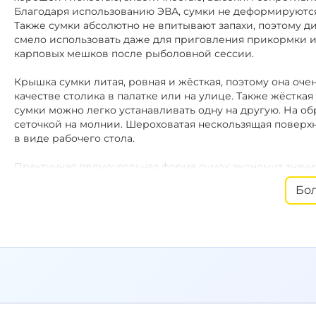
Благодаря использованию ЭВА, сумки не деформируются
Также сумки абсолютно не впитывают запахи, поэтому д
смело использовать даже для приговления прикормки и
карповых мешков после рыболовной сессии.
Крышка сумки литая, ровная и жёсткая, поэтому она оч
качестве столика в палатке или на улице. Также жёстка
сумки можно легко устанавливать одну на другую. На 
сеточкой на молнии. Шероховатая нескользящая поверх
в виде рабочего стола.
Практичная прямоугольная форма сумок экономит значи
хранения, так как позволяет заполнить всё пространство
Бо
удобно перевозить в лодке или в тележке. Несколько с
которую можно укладывать дополнительное оборудован
Наплечный ремень и ручки.
Сумки имеют мягкие и удоб
длине наплечный ремень с резиновой вставкой снабжен д
можно отстегнуть. В отдельном виде наплечный ремень 
транспортировки любого другого снаряжения.
Защитные накладки на основании сумки защищают внут
жёсткость.