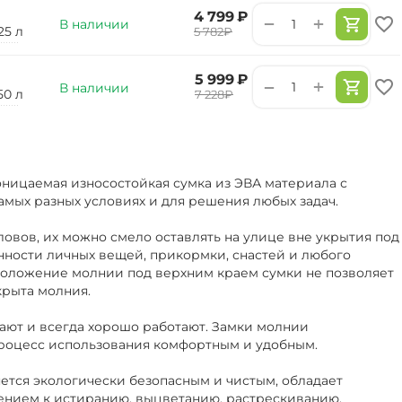
‍4 799‍
₽
+
−
В наличии
25 л
‍5 782‍
₽
‍5 999‍
₽
+
−
В наличии
50 л
‍7 228‍
₽
ницаемая износостойкая сумка из ЭВА материала с
амых разных условиях и для решения любых задач.
ловов, их можно смело оставлять на улице вне укрытия под
нности личных вещей, прикормки, снастей и любого
положение молнии под верхним краем сумки не позволяет
крыта молния.
ают и всегда хорошо работают. Замки молнии
роцесс использования комфортным и удобным.
ется экологически безопасным и чистым, обладает
ением к истиранию, выцветанию, растрескиванию.