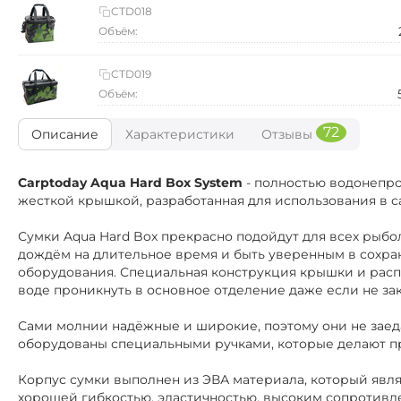
CTD018
Объём:
CTD019
Объём:
72
Описание
Характеристики
Отзывы
Carptoday Aqua Hard Box System
- полностью водонепро
жесткой крышкой, разработанная для использования в с
Сумки Aqua Hard Box прекрасно подойдут для всех рыбо
дождём на длительное время и быть уверенным в сохра
оборудования. Специальная конструкция крышки и рас
воде проникнуть в основное отделение даже если не за
Сами молнии надёжные и широкие, поэтому они не заед
оборудованы специальными ручками, которые делают п
Корпус сумки выполнен из ЭВА материала, который явля
хорошей гибкостью, эластичностью, высоким сопротивл