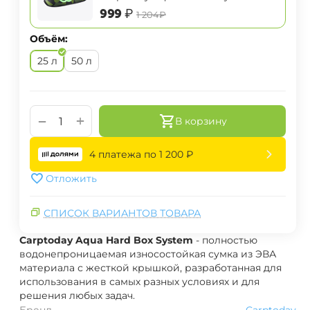
System маленькая
‍999‍
₽
‍1 204‍
₽
Объём:
25 л
50 л
+
−
В корзину
4 платежа по
1 200
₽
Отложить
СПИСОК ВАРИАНТОВ ТОВАРА
Carptoday Aqua Hard Box System
- полностью
водонепроницаемая износостойкая сумка из ЭВА
материала с жесткой крышкой, разработанная для
использования в самых разных условиях и для
решения любых задач.