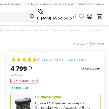
нка
Новинки
Опт
Подарочный сертификат
Оплата
Доставка
8 (499) 653-93-55
жёсткой крышкой Carptoday Aqua Box System 25 литров
Артикул:
CTD018
Отзывов: 72
Написать отзыв
‍4 799‍
₽
‍5 782‍
₽
Экономия:
‍983‍
₽
В наличии
Рекомендуем
Сумка EVA для аксессуаров
Carptoday Aqua Accessory Box