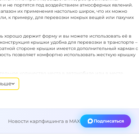
 и не портятся под воздействием атмосферных явлений.
иапазон их применения настолько широк, что их можно
ли, к примеру, для перевозки мокрых вещей или пахучих
ень хорошо держит форму и вы можете использовать её в
я конструкция крышки удобна для перевозки в транспорте –
обратной стороне крышки имеется дополнительный карман с
ность позволяет комфортно использовать жесткую крышку
тельное количество места в автомобиле или в месте
. Сумку можно располагать под раскладушкой в палатке,
льше
умок вместе образуют плоскую и жёсткую платформу, на
ие.
ные для транспортировки ручки из ЕВА. Регулируемый по
вумя карабинами. В случаях, когда ремень не нужен, его
универсален и может использоваться для
Новости карпфишинга в MAX
Подписаться
реннее содержимое, а также придают сумке еще большую