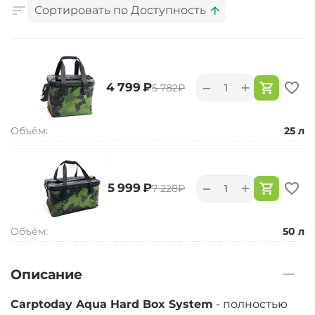
Сортировать по Доступность
+
−
‍4 799‍
₽
‍5 782‍
₽
Объём:
25 л
+
−
‍5 999‍
₽
‍7 228‍
₽
Объём:
50 л
Описание
Carptoday Aqua Hard Box System
- полностью