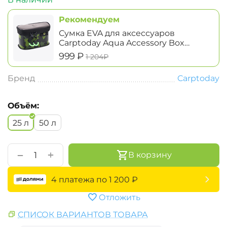
Рекомендуем
Сумка EVA для аксессуаров
Carptoday Aqua Accessory Box
System маленькая
‍999‍
₽
‍1 204‍
₽
Бренд
Carptoday
Объём:
25 л
50 л
+
−
В корзину
4 платежа по
1 200
₽
Отложить
СПИСОК ВАРИАНТОВ ТОВАРА