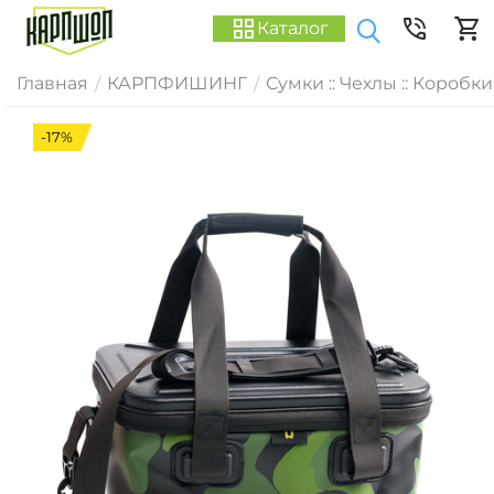
Каталог
Главная
КАРПФИШИНГ
Сумки :: Чехлы :: Коробки
/
/
-17%