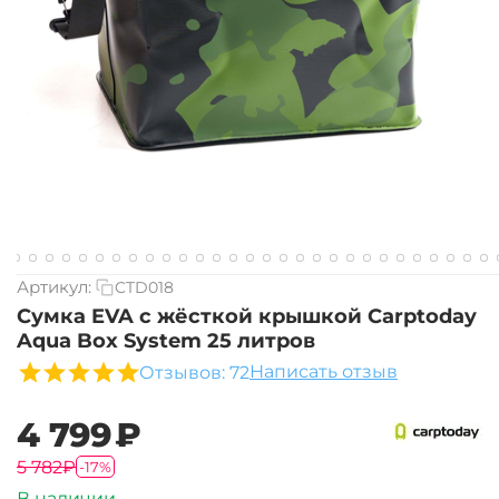
Артикул:
CTD018
Сумка EVA с жёсткой крышкой Carptoday
Aqua Box System 25 литров
Написать отзыв
Отзывов: 72
‍4 799‍
₽
‍5 782‍
₽
-17%
В наличии