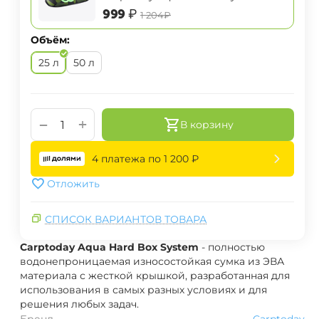
System маленькая
‍999‍
₽
‍1 204‍
₽
Объём:
25 л
50 л
+
−
В корзину
4 платежа по
1 200
₽
Отложить
СПИСОК ВАРИАНТОВ ТОВАРА
Carptoday Aqua Hard Box System
- полностью
водонепроницаемая износостойкая сумка из ЭВА
материала с жесткой крышкой, разработанная для
использования в самых разных условиях и для
решения любых задач.