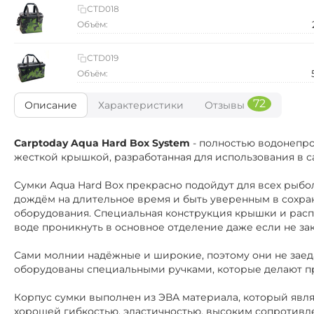
CTD018
Объём:
CTD019
Объём:
72
Описание
Характеристики
Отзывы
Carptoday Aqua Hard Box System
- полностью водонепро
жесткой крышкой, разработанная для использования в с
Сумки Aqua Hard Box прекрасно подойдут для всех рыбо
дождём на длительное время и быть уверенным в сохра
оборудования. Специальная конструкция крышки и рас
воде проникнуть в основное отделение даже если не за
Сами молнии надёжные и широкие, поэтому они не заед
оборудованы специальными ручками, которые делают п
Корпус сумки выполнен из ЭВА материала, который явля
хорошей гибкостью, эластичностью, высоким сопротивл