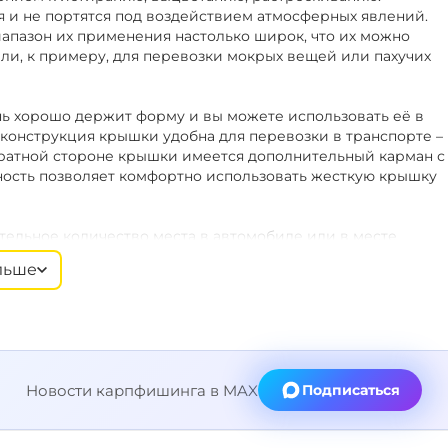
 и не портятся под воздействием атмосферных явлений.
иапазон их применения настолько широк, что их можно
ли, к примеру, для перевозки мокрых вещей или пахучих
ень хорошо держит форму и вы можете использовать её в
я конструкция крышки удобна для перевозки в транспорте –
обратной стороне крышки имеется дополнительный карман с
ность позволяет комфортно использовать жесткую крышку
тельное количество места в автомобиле или в месте
. Сумку можно располагать под раскладушкой в палатке,
льше
умок вместе образуют плоскую и жёсткую платформу, на
ие.
ные для транспортировки ручки из ЕВА. Регулируемый по
вумя карабинами. В случаях, когда ремень не нужен, его
универсален и может использоваться для
Новости карпфишинга в MAX
Подписаться
реннее содержимое, а также придают сумке еще большую