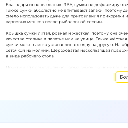
Благодаря использованию ЭВА, сумки не деформируются
Также сумки абсолютно не впитывают запахи, поэтому д
смело использовать даже для приговления прикормки и
карповых мешков после рыболовной сессии.
Крышка сумки литая, ровная и жёсткая, поэтому она оч
качестве столика в палатке или на улице. Также жёстка
сумки можно легко устанавливать одну на другую. На 
сеточкой на молнии. Шероховатая нескользящая поверх
в виде рабочего стола.
Практичная прямоугольная форма сумок экономит значи
хранения, так как позволяет заполнить всё пространство
Бо
удобно перевозить в лодке или в тележке. Несколько с
которую можно укладывать дополнительное оборудован
Наплечный ремень и ручки.
Сумки имеют мягкие и удоб
длине наплечный ремень с резиновой вставкой снабжен д
можно отстегнуть. В отдельном виде наплечный ремень 
транспортировки любого другого снаряжения.
Защитные накладки на основании сумки защищают внут
жёсткость.