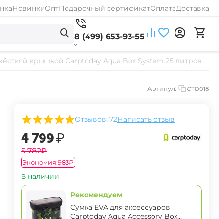
нка
Новинки
Опт
Подарочный сертификат
Оплата
Доставка
8 (499) 653-93-55
жёсткой крышкой Carptoday Aqua Box System 25 литров
Артикул:
CTD018
Отзывов: 72
Написать отзыв
‍4 799‍
₽
‍5 782‍
₽
Экономия:
‍983‍
₽
В наличии
Рекомендуем
Сумка EVA для аксессуаров
Carptoday Aqua Accessory Box