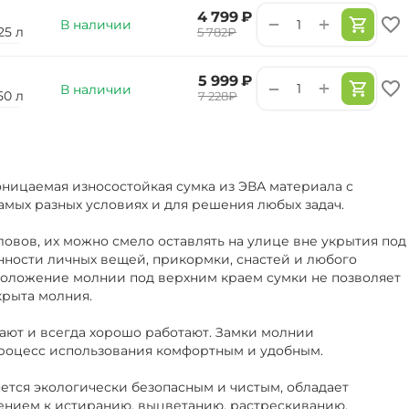
‍4 799‍
₽
+
−
В наличии
25 л
‍5 782‍
₽
‍5 999‍
₽
+
−
В наличии
50 л
‍7 228‍
₽
ницаемая износостойкая сумка из ЭВА материала с
амых разных условиях и для решения любых задач.
ловов, их можно смело оставлять на улице вне укрытия под
нности личных вещей, прикормки, снастей и любого
положение молнии под верхним краем сумки не позволяет
крыта молния.
ают и всегда хорошо работают. Замки молнии
роцесс использования комфортным и удобным.
ется экологически безопасным и чистым, обладает
ением к истиранию, выцветанию, растрескиванию.