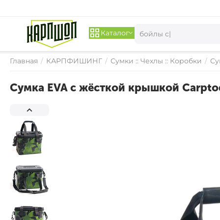
Каталог
Главная
/
КАРПФИШИНГ
/
Сумки :: Чехлы :: Коробки
/
Су
Сумка EVA с жёсткой крышкой Carptod
СКИДКА 
17%