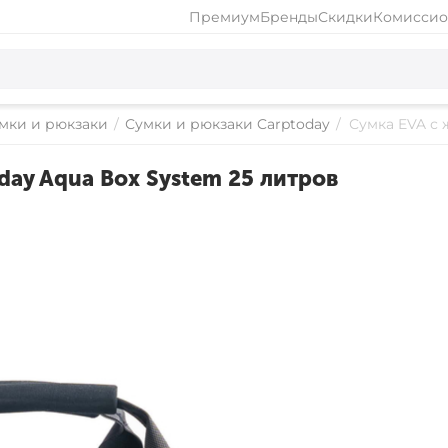
Премиум
Бренды
Скидки
Комиссио
мки и рюкзаки
/
Сумки и рюкзаки Carptoday
/
Сумка EVA с 
ay Aqua Box System 25 литров