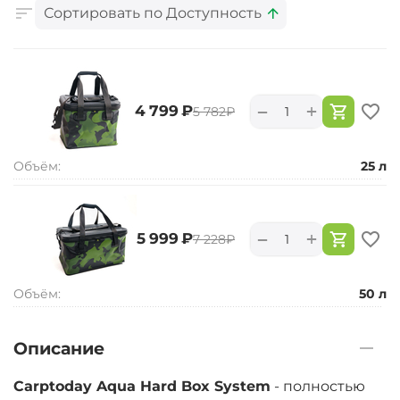
Сортировать по Доступность
+
−
‍4 799‍
₽
‍5 782‍
₽
Объём:
25 л
+
−
‍5 999‍
₽
‍7 228‍
₽
Объём:
50 л
Описание
Carptoday Aqua Hard Box System
- полностью