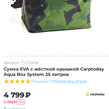
Артикул:
CTD018
Сумка EVA с жёсткой крышкой Carptoday
Aqua Box System 25 литров
Написать отзыв
Отзывов: 72
‍4 799‍
₽
‍5 782‍
₽
-17%
В наличии