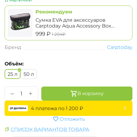
Рекомендуем
Сумка EVA для аксессуаров
Carptoday Aqua Accessory Box
System маленькая
‍999‍
₽
‍1 204‍
₽
Бренд
Carptoday
Объём:
25 л
50 л
+
−
В корзину
4 платежа по
1 200
₽
Отложить
СПИСОК ВАРИАНТОВ ТОВАРА