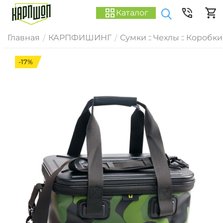
Каталог
Главная
КАРПФИШИНГ
Сумки :: Чехлы :: Коробки
/
/
-17%