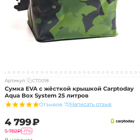
Артикул:
CTD018
Сумка EVA с жёсткой крышкой Carptoday
Aqua Box System 25 литров
Написать отзыв
Отзывов: 72
‍4 799‍
₽
‍5 782‍
₽
-17%
В наличии