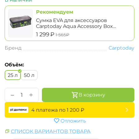
Рекомендуем
Сумка EVA для аксессуаров
Carptoday Aqua Accessory Box
System большая
‍1 299‍
₽
‍1 565‍
₽
Бренд
Carptoday
Объём:
25 л
50 л
+
−
В корзину
4 платежа по
1 200
₽
Отложить
СПИСОК ВАРИАНТОВ ТОВАРА