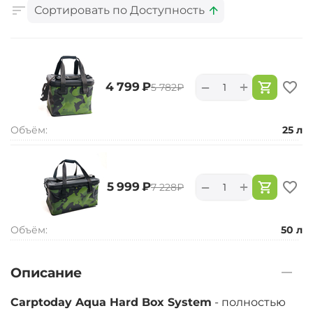
Сортировать по Доступность
+
−
‍4 799‍
₽
‍5 782‍
₽
Объём:
25 л
+
−
‍5 999‍
₽
‍7 228‍
₽
Объём:
50 л
Описание
Carptoday Aqua Hard Box System
- полностью