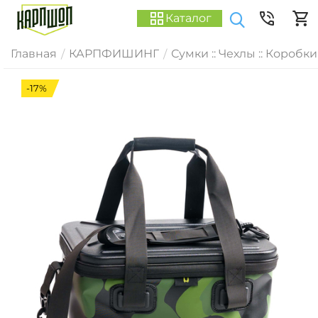
Каталог
Главная
КАРПФИШИНГ
Сумки :: Чехлы :: Коробки
/
/
-17%