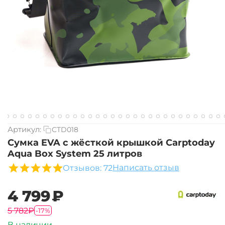
Артикул:
CTD018
Сумка EVA с жёсткой крышкой Carptoday
Aqua Box System 25 литров
Написать отзыв
Отзывов: 72
‍4 799‍
₽
‍5 782‍
₽
-17%
В наличии