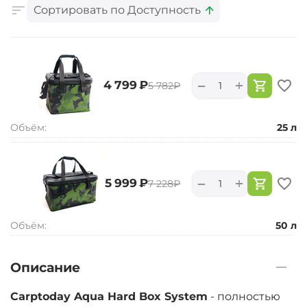
Сортировать по Доступность
+
−
‍4 799‍
₽
‍5 782‍
₽
Объём:
25 л
+
−
‍5 999‍
₽
‍7 228‍
₽
Объём:
50 л
Описание
Carptoday Aqua Hard Box System
- полностью