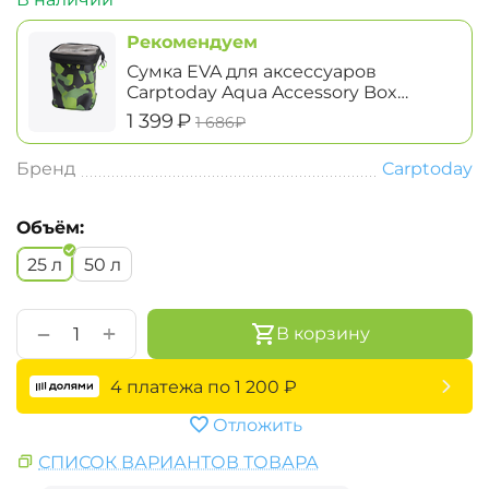
Рекомендуем
Сумка EVA для аксессуаров
Carptoday Aqua Accessory Box
System высокая
‍1 399‍
₽
‍1 686‍
₽
Бренд
Carptoday
Объём:
25 л
50 л
+
−
В корзину
4 платежа по
1 200
₽
Отложить
СПИСОК ВАРИАНТОВ ТОВАРА