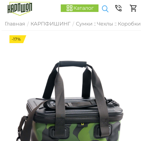
Каталог
Главная
КАРПФИШИНГ
Сумки :: Чехлы :: Коробки
/
/
-17%