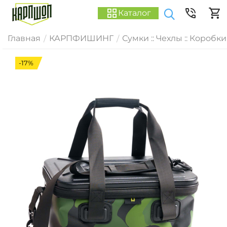
Каталог
Главная
КАРПФИШИНГ
Сумки :: Чехлы :: Коробки
/
/
-17%