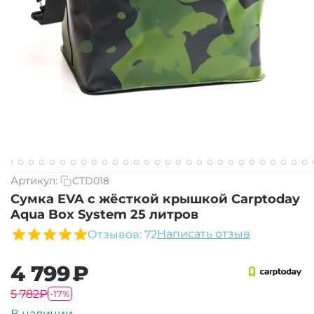
Артикул:
CTD018
Сумка EVA с жёсткой крышкой Carptoday
Aqua Box System 25 литров
Написать отзыв
Отзывов: 72
‍4 799‍
₽
‍5 782‍
₽
-17%
В наличии