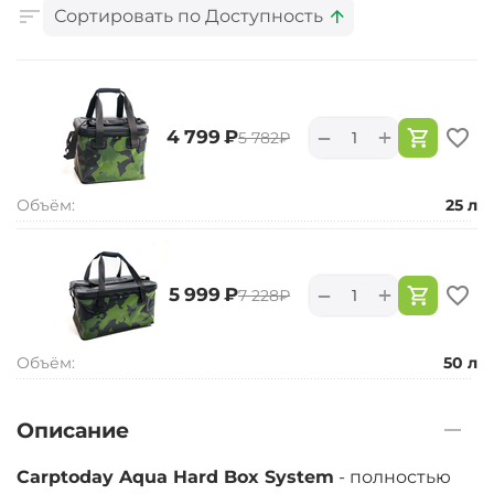
Сортировать по Доступность
+
−
‍4 799‍
₽
‍5 782‍
₽
Объём:
25 л
+
−
‍5 999‍
₽
‍7 228‍
₽
Объём:
50 л
Описание
Carptoday Aqua Hard Box System
- полностью