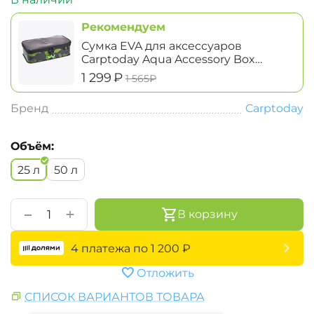
Рекомендуем
Сумка EVA для аксессуаров
Carptoday Aqua Accessory Box
System большая
‍1 299‍
₽
‍1 565‍
₽
Бренд
Carptoday
Объём:
25 л
50 л
+
−
В корзину
4 платежа по
1 200
₽
Отложить
СПИСОК ВАРИАНТОВ ТОВАРА