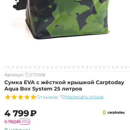
Артикул:
CTD018
Сумка EVA с жёсткой крышкой Carptoday
Aqua Box System 25 литров
Написать отзыв
Отзывов: 72
‍4 799‍
₽
‍5 782‍
₽
-17%
В наличии