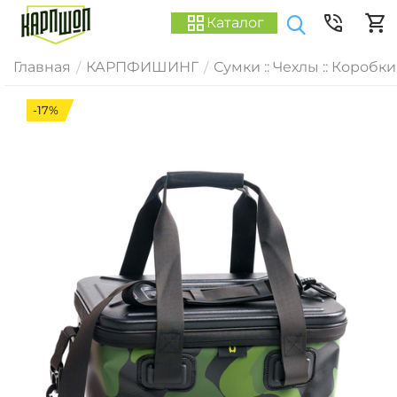
Каталог
Главная
КАРПФИШИНГ
Сумки :: Чехлы :: Коробки
/
/
-17%