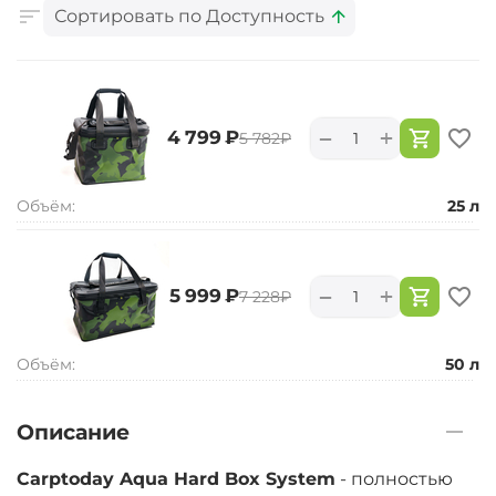
Сортировать по Доступность
+
−
‍4 799‍
₽
‍5 782‍
₽
Объём:
25 л
+
−
‍5 999‍
₽
‍7 228‍
₽
Объём:
50 л
Описание
Carptoday Aqua Hard Box System
- полностью