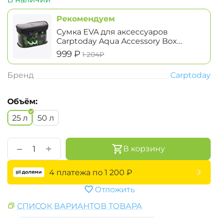
Рекомендуем
Сумка EVA для аксессуаров
Carptoday Aqua Accessory Box
System маленькая
‍999‍
₽
‍1 204‍
₽
Бренд
Carptoday
Объём:
25 л
50 л
+
−
В корзину
4 платежа по
1 200
₽
Отложить
СПИСОК ВАРИАНТОВ ТОВАРА