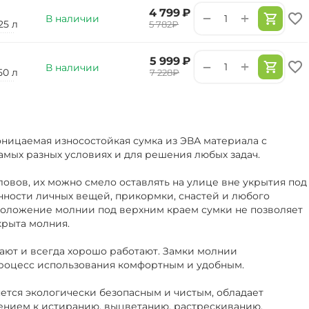
‍4 799‍
₽
+
−
В наличии
25 л
‍5 782‍
₽
‍5 999‍
₽
+
−
В наличии
50 л
‍7 228‍
₽
ницаемая износостойкая сумка из ЭВА материала с
амых разных условиях и для решения любых задач.
ловов, их можно смело оставлять на улице вне укрытия под
нности личных вещей, прикормки, снастей и любого
положение молнии под верхним краем сумки не позволяет
крыта молния.
ают и всегда хорошо работают. Замки молнии
роцесс использования комфортным и удобным.
ется экологически безопасным и чистым, обладает
ением к истиранию, выцветанию, растрескиванию.