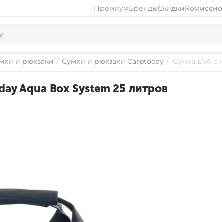
Премиум
Бренды
Скидки
Комиссио
мки и рюкзаки
/
Сумки и рюкзаки Carptoday
/
Сумка EVA с 
ay Aqua Box System 25 литров