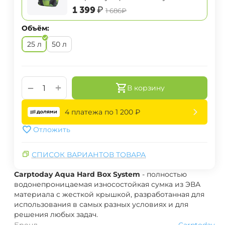
System высокая
‍1 399‍
₽
‍1 686‍
₽
Объём:
25 л
50 л
+
−
В корзину
4 платежа по
1 200
₽
Отложить
СПИСОК ВАРИАНТОВ ТОВАРА
Carptoday Aqua Hard Box System
- полностью
водонепроницаемая износостойкая сумка из ЭВА
материала с жесткой крышкой, разработанная для
использования в самых разных условиях и для
решения любых задач.