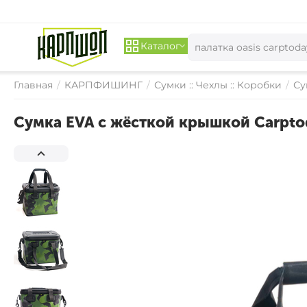
Каталог
Главная
/
КАРПФИШИНГ
/
Сумки :: Чехлы :: Коробки
/
Су
Сумка EVA с жёсткой крышкой Carptod
СКИДКА 
17%