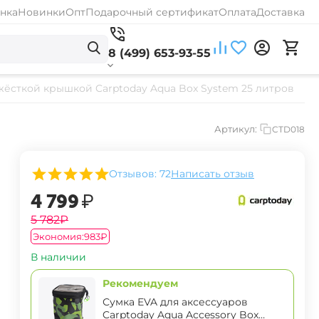
нка
Новинки
Опт
Подарочный сертификат
Оплата
Доставка
8 (499) 653-93-55
жёсткой крышкой Carptoday Aqua Box System 25 литров
Артикул:
CTD018
Отзывов: 72
Написать отзыв
‍4 799‍
₽
‍5 782‍
₽
Экономия:
‍983‍
₽
В наличии
Рекомендуем
Сумка EVA для аксессуаров
Carptoday Aqua Accessory Box