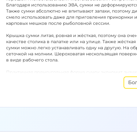
Благодаря использованию ЭВА, сумки не деформируются
Также сумки абсолютно не впитывают запахи, поэтому д
смело использовать даже для приговления прикормки и
карповых мешков после рыболовной сессии.
Крышка сумки литая, ровная и жёсткая, поэтому она оч
качестве столика в палатке или на улице. Также жёстка
сумки можно легко устанавливать одну на другую. На 
сеточкой на молнии. Шероховатая нескользящая поверх
в виде рабочего стола.
Практичная прямоугольная форма сумок экономит значи
хранения, так как позволяет заполнить всё пространство
Бо
удобно перевозить в лодке или в тележке. Несколько с
которую можно укладывать дополнительное оборудован
Наплечный ремень и ручки.
Сумки имеют мягкие и удоб
длине наплечный ремень с резиновой вставкой снабжен д
можно отстегнуть. В отдельном виде наплечный ремень 
транспортировки любого другого снаряжения.
Защитные накладки на основании сумки защищают внут
жёсткость.