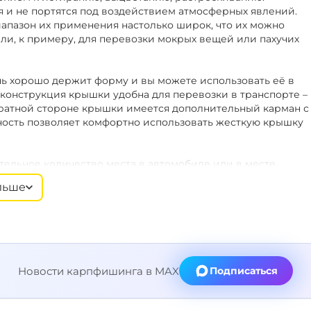
 и не портятся под воздействием атмосферных явлений.
иапазон их применения настолько широк, что их можно
ли, к примеру, для перевозки мокрых вещей или пахучих
ень хорошо держит форму и вы можете использовать её в
я конструкция крышки удобна для перевозки в транспорте –
обратной стороне крышки имеется дополнительный карман с
ность позволяет комфортно использовать жесткую крышку
тельное количество места в автомобиле или в месте
. Сумку можно располагать под раскладушкой в палатке,
льше
умок вместе образуют плоскую и жёсткую платформу, на
ие.
ные для транспортировки ручки из ЕВА. Регулируемый по
вумя карабинами. В случаях, когда ремень не нужен, его
универсален и может использоваться для
Новости карпфишинга в MAX
Подписаться
реннее содержимое, а также придают сумке еще большую