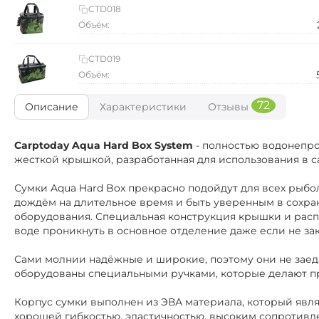
CTD018
Объём:
CTD019
Объём:
72
Описание
Характеристики
Отзывы
Carptoday Aqua Hard Box System
- полностью водонепро
жесткой крышкой, разработанная для использования в с
Сумки Aqua Hard Box прекрасно подойдут для всех рыбо
дождём на длительное время и быть уверенным в сохра
оборудования. Специальная конструкция крышки и рас
воде проникнуть в основное отделение даже если не за
Сами молнии надёжные и широкие, поэтому они не заед
оборудованы специальными ручками, которые делают п
Корпус сумки выполнен из ЭВА материала, который явля
хорошей гибкостью, эластичностью, высоким сопротивл