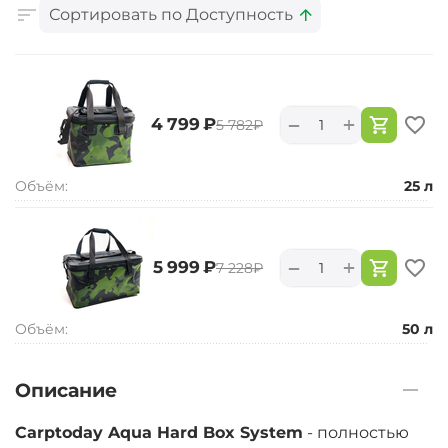
Сортировать по Доступность
+
−
‍4 799‍
₽
‍5 782‍
₽
Объём:
25 л
+
−
‍5 999‍
₽
‍7 228‍
₽
Объём:
50 л
Описание
Carptoday Aqua Hard Box System
- полностью