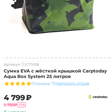
Артикул:
CTD018
Сумка EVA с жёсткой крышкой Carptoday
Aqua Box System 25 литров
Написать отзыв
Отзывов: 72
‍4 799‍
₽
‍5 782‍
₽
-17%
В наличии