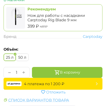
Рекомендуем
Нож для работы с насадками
Carptoday Rig Blade 9 мм
‍399‍
₽
‍481‍
₽
Бренд
Carptoday
Объём:
25 л
50 л
+
−
В корзину
4 платежа по
1 200
₽
Отложить
СПИСОК ВАРИАНТОВ ТОВАРА