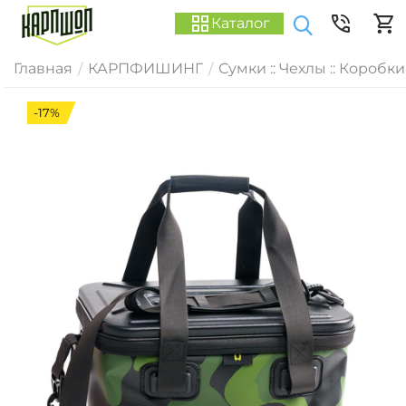
Каталог
Главная
КАРПФИШИНГ
Сумки :: Чехлы :: Коробки
/
/
-17%