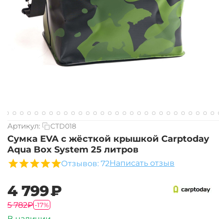
Артикул:
CTD018
Сумка EVA с жёсткой крышкой Carptoday
Aqua Box System 25 литров
Написать отзыв
Отзывов: 72
‍4 799‍
₽
‍5 782‍
₽
-17%
В наличии