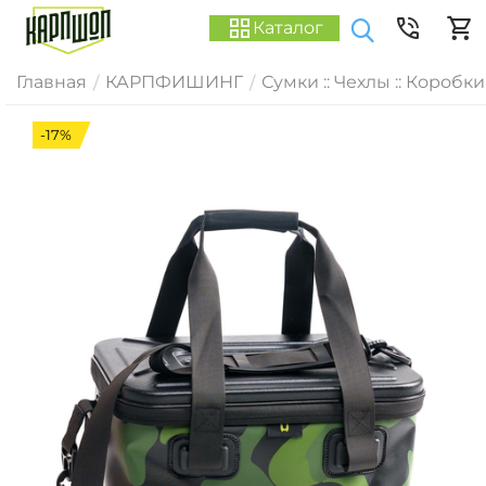
Каталог
Главная
КАРПФИШИНГ
Сумки :: Чехлы :: Коробки
/
/
-17%