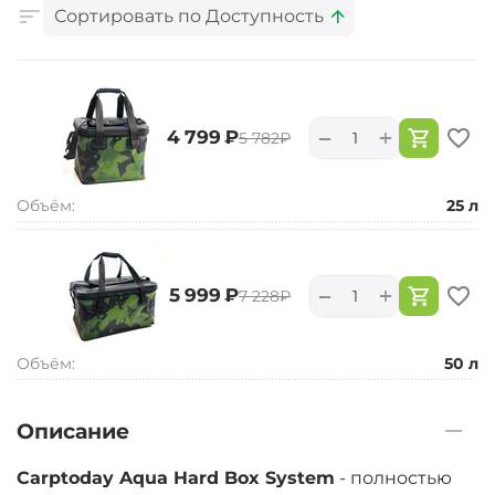
Сортировать по Доступность
+
−
‍4 799‍
₽
‍5 782‍
₽
Объём:
25 л
+
−
‍5 999‍
₽
‍7 228‍
₽
Объём:
50 л
Описание
Carptoday Aqua Hard Box System
- полностью