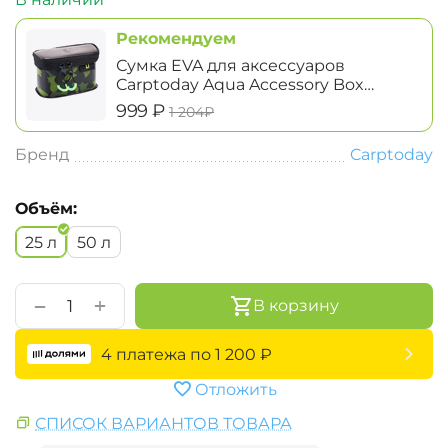
Рекомендуем
Сумка EVA для аксессуаров
Carptoday Aqua Accessory Box
System маленькая
‍999‍
₽
‍1 204‍
₽
Бренд
Carptoday
Объём:
25 л
50 л
+
−
В корзину
4 платежа по
1 200
₽
Отложить
СПИСОК ВАРИАНТОВ ТОВАРА