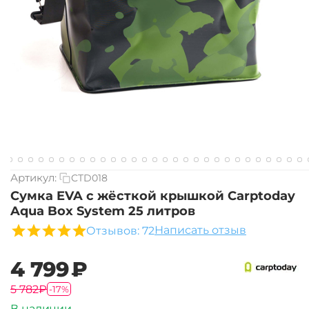
Артикул:
CTD018
Сумка EVA с жёсткой крышкой Carptoday
Aqua Box System 25 литров
Написать отзыв
Отзывов: 72
‍4 799‍
₽
‍5 782‍
₽
-17%
В наличии