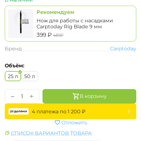
Рекомендуем
Нож для работы с насадками
Carptoday Rig Blade 9 мм
‍399‍
₽
‍481‍
₽
Бренд
Carptoday
Объём:
25 л
50 л
+
−
В корзину
4 платежа по
1 200
₽
Отложить
СПИСОК ВАРИАНТОВ ТОВАРА