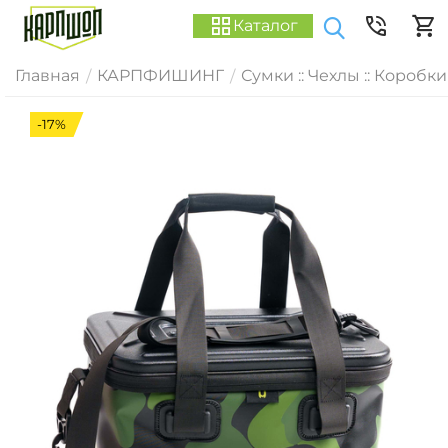
Каталог
Главная
КАРПФИШИНГ
Сумки :: Чехлы :: Коробки
/
/
-17%