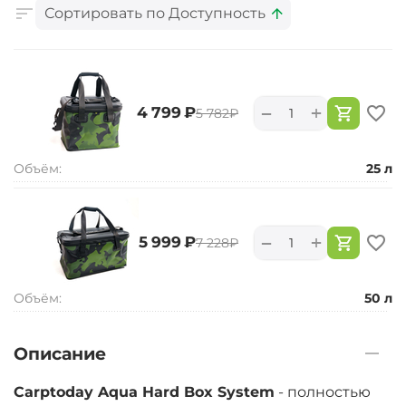
Сортировать по Доступность
+
−
‍4 799‍
₽
‍5 782‍
₽
Объём:
25 л
+
−
‍5 999‍
₽
‍7 228‍
₽
Объём:
50 л
Описание
Carptoday Aqua Hard Box System
- полностью