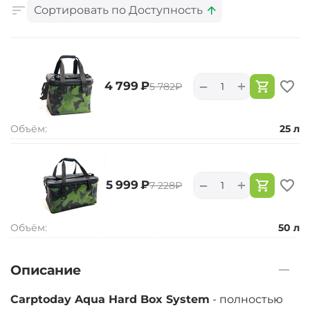
Сортировать по Доступность
+
−
‍4 799‍
₽
‍5 782‍
₽
Объём:
25 л
+
−
‍5 999‍
₽
‍7 228‍
₽
Объём:
50 л
Описание
Carptoday Aqua Hard Box System
- полностью