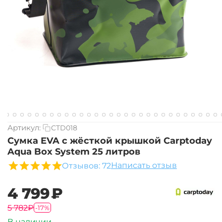
Артикул:
CTD018
Сумка EVA с жёсткой крышкой Carptoday
Aqua Box System 25 литров
Написать отзыв
Отзывов: 72
‍4 799‍
₽
‍5 782‍
₽
-17%
В наличии