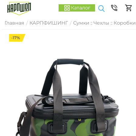
Каталог
Главная
КАРПФИШИНГ
Сумки :: Чехлы :: Коробки
/
/
-17%