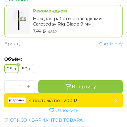
Рекомендуем
Нож для работы с насадками
Carptoday Rig Blade 9 мм
‍399‍
₽
‍481‍
₽
Бренд
Carptoday
Объём:
25 л
50 л
+
−
В корзину
4 платежа по
1 200
₽
Отложить
СПИСОК ВАРИАНТОВ ТОВАРА