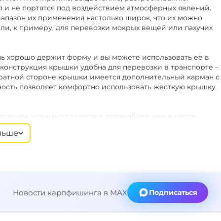
 и не портятся под воздействием атмосферных явлений.
иапазон их применения настолько широк, что их можно
ли, к примеру, для перевозки мокрых вещей или пахучих
ень хорошо держит форму и вы можете использовать её в
я конструкция крышки удобна для перевозки в транспорте –
обратной стороне крышки имеется дополнительный карман с
ность позволяет комфортно использовать жесткую крышку
тельное количество места в автомобиле или в месте
. Сумку можно располагать под раскладушкой в палатке,
льше
умок вместе образуют плоскую и жёсткую платформу, на
ие.
ные для транспортировки ручки из ЕВА. Регулируемый по
вумя карабинами. В случаях, когда ремень не нужен, его
универсален и может использоваться для
Новости карпфишинга в MAX
Подписаться
реннее содержимое, а также придают сумке еще большую