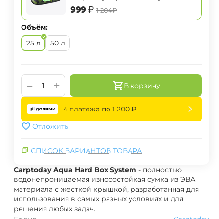
System маленькая
‍999‍
₽
‍1 204‍
₽
Объём:
25 л
50 л
+
−
В корзину
4 платежа по
1 200
₽
Отложить
СПИСОК ВАРИАНТОВ ТОВАРА
Carptoday Aqua Hard Box System
- полностью
водонепроницаемая износостойкая сумка из ЭВА
материала с жесткой крышкой, разработанная для
использования в самых разных условиях и для
решения любых задач.