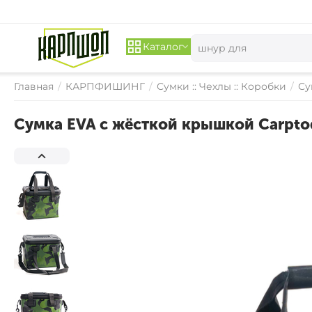
Каталог
Главная
/
КАРПФИШИНГ
/
Сумки :: Чехлы :: Коробки
/
Су
Сумка EVA с жёсткой крышкой Carptod
СКИДКА 
17%