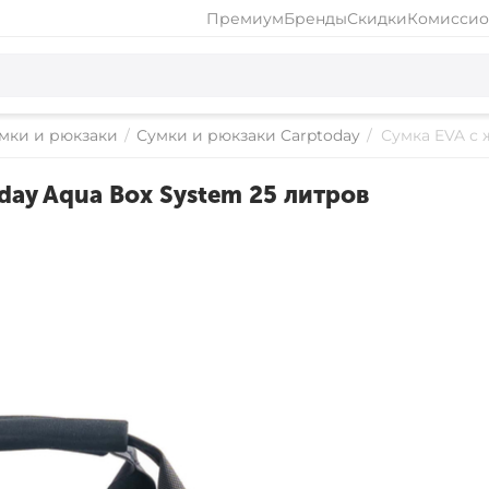
Премиум
Бренды
Скидки
Комиссио
мки и рюкзаки
/
Сумки и рюкзаки Carptoday
/
Сумка EVA с 
ay Aqua Box System 25 литров