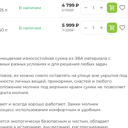
‍4 799‍
₽
+
−
В наличии
25 л
‍5 782‍
₽
‍5 999‍
₽
+
−
В наличии
50 л
‍7 228‍
₽
ницаемая износостойкая сумка из ЭВА материала с
амых разных условиях и для решения любых задач.
ловов, их можно смело оставлять на улице вне укрытия под
нности личных вещей, прикормки, снастей и любого
положение молнии под верхним краем сумки не позволяет
крыта молния.
ают и всегда хорошо работают. Замки молнии
роцесс использования комфортным и удобным.
ется экологически безопасным и чистым, обладает
ением к истиранию, выцветанию, растрескиванию.