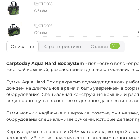
CTD018
Объём:
CTD019
Объём:
72
Описание
Характеристики
Отзывы
Carptoday Aqua Hard Box System
- полностью водонепро
жесткой крышкой, разработанная для использования в с
Сумки Aqua Hard Box прекрасно подойдут для всех рыбо
дождём на длительное время и быть уверенным в сохра
оборудования. Специальная конструкция крышки и рас
воде проникнуть в основное отделение даже если не за
Сами молнии надёжные и широкие, поэтому они не заед
оборудованы специальными ручками, которые делают п
Корпус сумки выполнен из ЭВА материала, который явля
хорошей гибкостью, эластичностью, высоким сопротивл