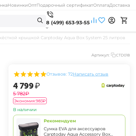
нка
Новинки
Опт
Подарочный сертификат
Оплата
Доставка
8 (499) 653-93-55
жёсткой крышкой Carptoday Aqua Box System 25 литров
Артикул:
CTD018
Отзывов: 72
Написать отзыв
‍4 799‍
₽
‍5 782‍
₽
Экономия:
‍983‍
₽
В наличии
Рекомендуем
Сумка EVA для аксессуаров
Carptoday Aqua Accessory Box