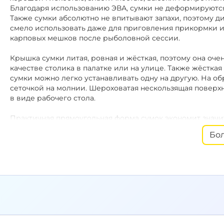
Благодаря использованию ЭВА, сумки не деформируются
Также сумки абсолютно не впитывают запахи, поэтому д
смело использовать даже для приговления прикормки и
карповых мешков после рыболовной сессии.
Крышка сумки литая, ровная и жёсткая, поэтому она оч
качестве столика в палатке или на улице. Также жёстка
сумки можно легко устанавливать одну на другую. На 
сеточкой на молнии. Шероховатая нескользящая поверх
в виде рабочего стола.
Практичная прямоугольная форма сумок экономит значи
хранения, так как позволяет заполнить всё пространство
Бо
удобно перевозить в лодке или в тележке. Несколько с
которую можно укладывать дополнительное оборудован
Наплечный ремень и ручки.
Сумки имеют мягкие и удоб
длине наплечный ремень с резиновой вставкой снабжен д
можно отстегнуть. В отдельном виде наплечный ремень 
транспортировки любого другого снаряжения.
Защитные накладки на основании сумки защищают внут
жёсткость.