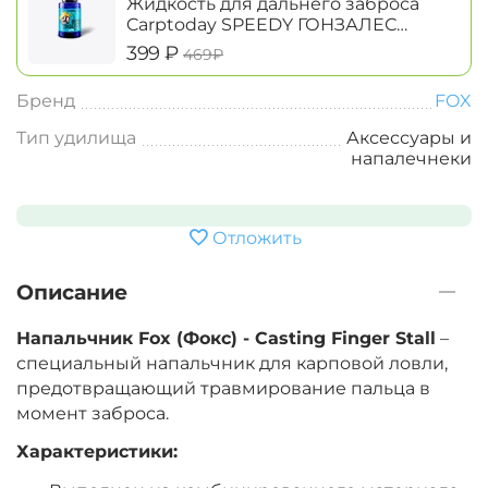
Жидкость для дальнего заброса
Carptoday SPEEDY ГОНЗАЛЕС
Casting Juice
‍399‍
₽
‍469‍
₽
Бренд
FOX
Тип удилища
Аксессуары и
напалечнеки
Отложить
Описание
Напальчник Fox (Фокс) - Casting Finger Stall
–
специальный напальчник для карповой ловли,
предотвращающий травмирование пальца в
момент заброса.
Характеристики: