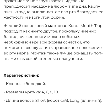
практически не запутывается, идеально
преподносит насадку на любом типе дна. Карпу
очень трудно выплюнуть ее изо рта благодаря ее
Размер крючка:
№ 8
жесткости и изогнутой форме.
Размер:
Long
Жесткий поводковый материал Korda Mouth Trap
подходит как ничто другое, поскольку именно
благодаря жесткости можно добиться
необходимой кривой формы оснастки, что
помогает крючку занять правильное положение
во рту карпа. Монтаж также лучше оснащать поп-
апами с высокой степенью плавучести.
Характеристики:
- Крючок с бородкой.
- Размеры крючка: 4, 6, 8, 10.
- Длина волоса: Short (короткий), Long (длинный).