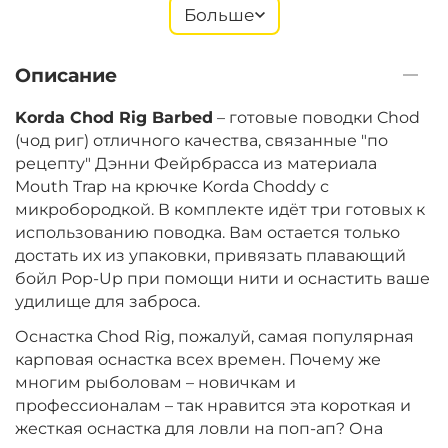
Размер крючка:
№ 8
Больше
Размер:
Short
Описание
‍843‍
₽
Korda Chod Rig Barbed
– готовые поводки Chod
(чод риг) отличного качества, связанные "по
рецепту" Дэнни Фейрбрасса из материала
Размер крючка:
№ 4
Mouth Trap на крючке Korda Choddy с
Размер:
Long
микробородкой. В комплекте идёт три готовых к
использованию поводка. Вам остается только
достать их из упаковки, привязать плавающий
‍995‍
₽
бойл Pop-Up при помощи нити и оснастить ваше
удилище для заброса.
Размер крючка:
Оснастка Chod Rig, пожалуй, самая популярная
№ 6
Размер:
Long
карповая оснастка всех времен. Почему же
многим рыболовам – новичкам и
профессионалам – так нравится эта короткая и
жесткая оснастка для ловли на поп-ап? Она
‍893‍
₽