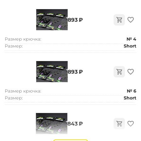
‍893‍
₽
Размер крючка:
№ 4
Размер:
Short
‍893‍
₽
Размер крючка:
№ 6
Размер:
Short
‍843‍
₽