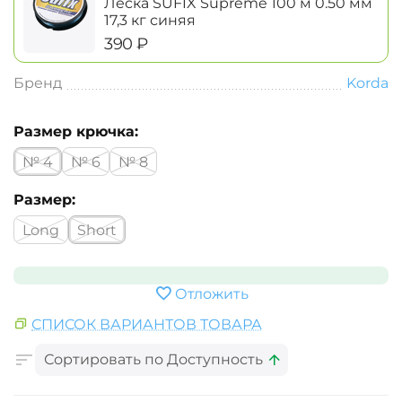
Леска SUFIX Supreme 100 м 0.50 мм
17,3 кг синяя
‍390‍
₽
Бренд
Korda
Размер крючка:
№ 4
№ 6
№ 8
Размер:
Long
Short
Отложить
СПИСОК ВАРИАНТОВ ТОВАРА
Сортировать по Доступность