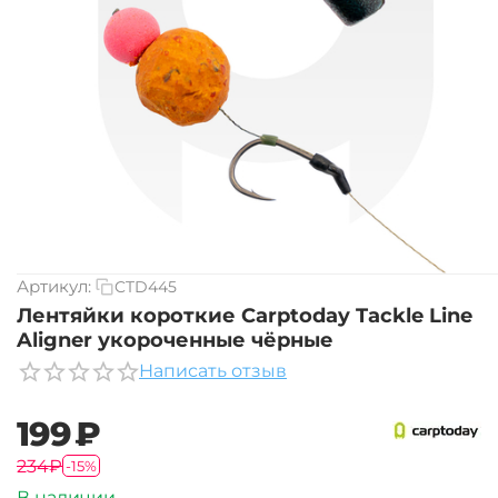
Артикул:
CTD445
Лентяйки короткие Carptoday Tackle Line
Aligner укороченные чёрные
Написать отзыв
‍199‍
₽
‍234‍
₽
-15%
В наличии