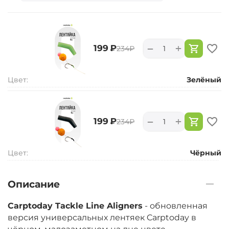
+
−
‍199‍
₽
‍234‍
₽
Цвет:
Зелёный
+
−
‍199‍
₽
‍234‍
₽
Цвет:
Чёрный
Описание
Carptoday Tackle Line Aligners
- обновленная
версия универсальных лентяек Carptoday в