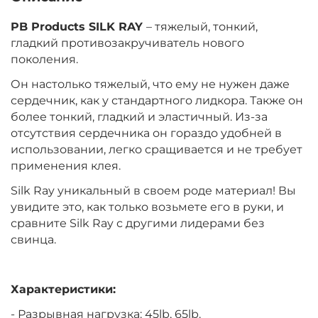
‍2 035‍
₽
PB Products SILK RAY
– тяжелый, тонкий,
гладкий противозакручиватель нового
поколения.
Цвет:
Gravel (Гравий)
Тест:
65.00 lb
Он настолько тяжелый, что ему не нужен даже
сердечник, как у стандартного лидкора. Также он
более тонкий, гладкий и эластичный. Из-за
отсутствия сердечника он гораздо удобней в
‍1 900‍
₽
использовании, легко сращивается и не требует
применения клея.
Цвет:
Weed (Водоросли)
Silk Ray уникальный в своем роде материал! Вы
Тест:
45.00 lb
увидите это, как только возьмете его в руки, и
сравните Silk Ray с другими лидерами без
свинца.
Характеристики:
- Разрывная нагрузка: 45lb, 65lb.