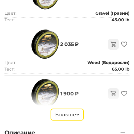
Цвет:
Gravel (Гравий)
Тест:
45.00 lb
‍2 035‍
₽
Цвет:
Weed (Водоросли)
Тест:
65.00 lb
‍1 900‍
₽
Цвет:
Silt (ил)
Больше
Тест:
45.00 lb
Описание