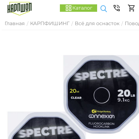
Каталог
Главная
КАРПФИШИНГ
Всё для оснасток
Пово
/
/
/