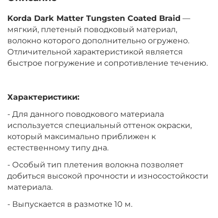
‍2 712‍
₽
Korda Dark Matter Tungsten Coated Braid
—
мягкий, плетеный поводковый материал,
волокно которого дополнительно огружено.
Цвет:
Gravel Brown
Отличительной характеристикой является
Тест:
25.00 lb
быстрое погружение и сопротивление течению.
Характеристики:
- Для данного поводкового материала
используется специальный оттенок окраски,
который максимально приближен к
естественному типу дна.
- Особый тип плетения волокна позволяет
добиться высокой прочности и износостойкости
материала.
- Выпускается в размотке 10 м.