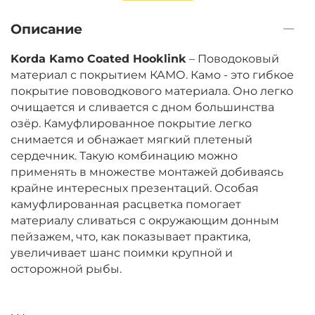
+
−
‍2 749‍
₽
Описание
Тест:
65.00 lb
Korda Kamo Coated Hooklink
– Поводоковый
материал с покрытием КАМО. Камо - это гибкое
покрытие пововодкового материала. Оно легко
‍2 711‍
₽
очищается и сливается с дном большинства
озёр. Камуфлированное покрытие легко
снимается и обнажает мягкий плетеный
Тест:
30.00 lb
сердечник. Такую комбинацию можно
применять в множестве монтажей добиваясь
крайне интересных презентаций. Особая
камуфлированная расцветка помогает
+
−
‍3 060‍
₽
материалу сливаться с окружающим донным
пейзажем, что, как показывает практика,
Тест:
80.00 lb
увеличивает шанс поимки крупной и
осторожной рыбы.