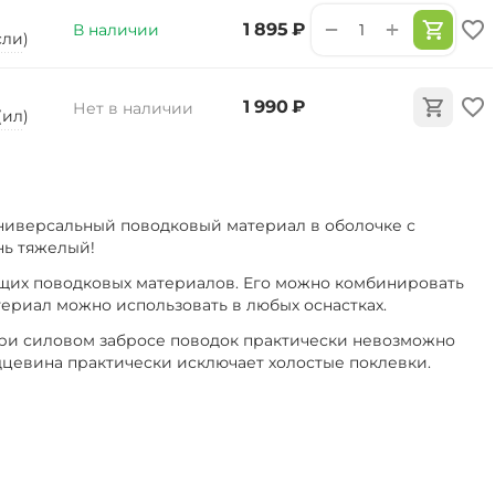
+
−
‍1 895‍
₽
В наличии
сли)
‍1 990‍
₽
Нет в наличии
 (ил)
ниверсальный поводковый материал в оболочке с
нь тяжелый!
нущих поводковых материалов. Его можно комбинировать
ериал можно использовать в любых оснастках.
при силовом забросе поводок практически невозможно
рдцевина практически исключает холостые поклевки.