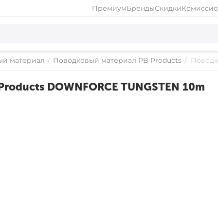
Премиум
Бренды
Скидки
Комиссио
ый материал
/
Поводковый материал PB Products
/
Поводк
B Products DOWNFORCE TUNGSTEN 10m