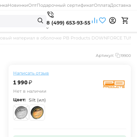
нка
Новинки
Опт
Подарочный сертификат
Оплата
Доставка
8 (499) 653-93-55
овый материал в оболочке PB Products DOWNFORCE TUNG
Артикул:
19900
Написать отзыв
‍1 990‍
₽
Нет в наличии
Цвет:
Silt (ил)