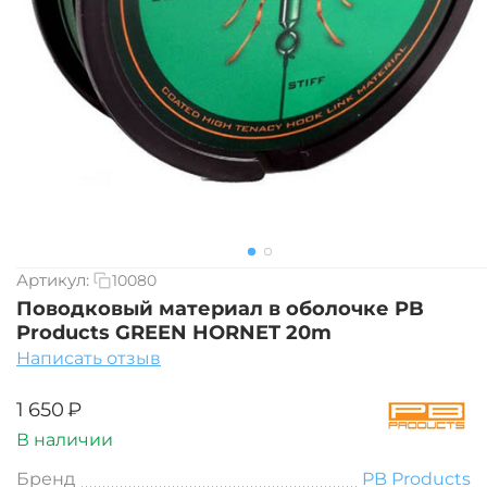
Артикул:
10080
Поводковый материал в оболочке PB
Products GREEN HORNET 20m
Написать отзыв
‍1 650‍
₽
В наличии
Бренд
PB Products