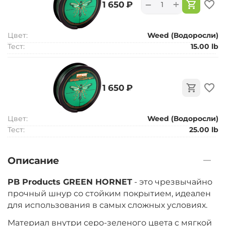
+
−
‍1 650‍
₽
Цвет:
Weed (Водоросли)
Тест:
15.00 lb
‍1 650‍
₽
Цвет:
Weed (Водоросли)
Тест:
25.00 lb
Описание
PB Products GREEN HORNET
- это чрезвычайно
прочный шнур со стойким покрытием, идеален
для использования в самых сложных условиях.
Материал внутри серо-зеленого цвета с мягкой